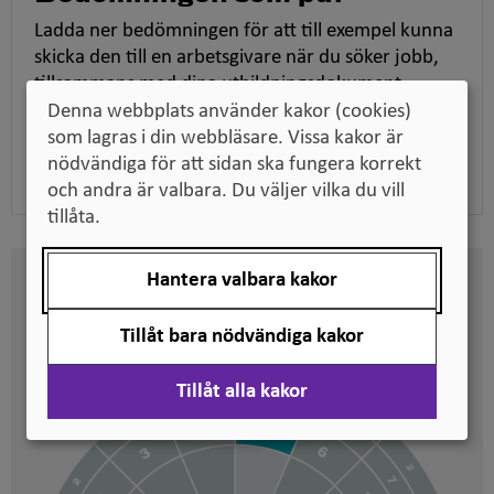
Ladda ner bedömningen för att till exempel kunna
skicka den till en arbetsgivare när du söker jobb,
tillsammans med dina utbildningsdokument.
Denna webbplats använder kakor (cookies)
som lagras i din webbläsare. Vissa kakor är
Ladda ner pdf
nödvändiga för att sidan ska fungera korrekt
och andra är valbara. Du väljer vilka du vill
tillåta.
Hantera valbara kakor
Här kan du se på vilken nivå
svenska kvalifikationer är
Tillåt bara nödvändiga kakor
placerade
Tillåt alla kakor