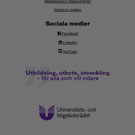
fönster
Webbplatsens tillgänglighet
Hantera cookies
Sociala medier
Facebook
LinkedIn
YouTube
Utbildning, utbyte, utveckling
– för alla som vill vidare