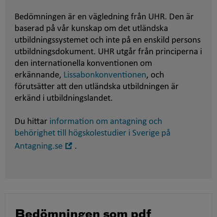
Bedömningen är en vägledning från UHR. Den är
baserad på vår kunskap om det utländska
utbildningssystemet och inte på en enskild persons
utbildningsdokument. UHR utgår från principerna i
den internationella konventionen om
erkännande,
Lissabonkonventionen
, och
förutsätter att den utländska utbildningen är
erkänd i utbildningslandet.
Du hittar
information om antagning och
behörighet till högskolestudier i Sverige på
Öppna
Antagning.se
.
i
nytt
fönster
Bedömningen som pdf