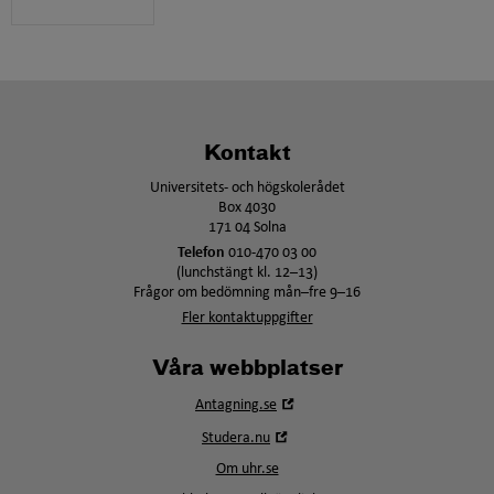
Kontakt
Universitets- och högskolerådet
Box 4030
171 04 Solna
Telefon
010-470 03 00
(lunchstängt kl. 12–13)
Frågor om bedömning mån–fre 9–16
Fler kontaktuppgifter
Våra webbplatser
Öppna
Antagning.se
i
Öppna
Studera.nu
nytt
i
fönster
Om uhr.se
nytt