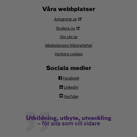
Våra webbplatser
Öppna
Antagning.se
i
Öppna
Studera.nu
nytt
i
fönster
Om uhr.se
nytt
fönster
Webbplatsens tillgänglighet
Hantera cookies
Sociala medier
Facebook
LinkedIn
YouTube
Utbildning, utbyte, utveckling
– för alla som vill vidare