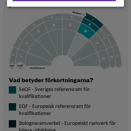
placerade
Vad betyder förkortningarna?
SeQF - Sveriges referensram för
kvalifikationer
EQF - Europeisk referensram för
kvalifikationer
Bolognaramverket - Europeiskt ramverk för
högre utbildning