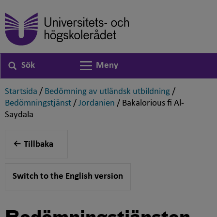
Sök
Meny
Växla navigering
,
,
Startsida
/
Bedömning av utländsk utbildning
/
,
,
Bedömningstjänst
/
Jordanien
/
Bakalorious fi Al-
,
Saydala
Tillbaka
Switch to the English version