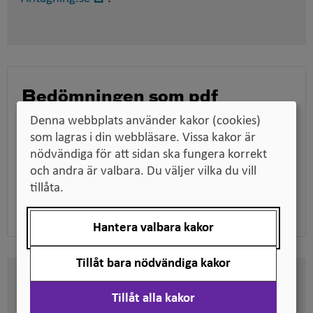
i
nytt
fönster
Bedömningen som pdf
Ladda ner bedömningen för att till exempel kunna
Denna webbplats använder kakor (cookies)
skicka den till en arbetsgivare när du söker jobb,
som lagras i din webbläsare. Vissa kakor är
tillsammans med dina utbildningsdokument.
nödvändiga för att sidan ska fungera korrekt
och andra är valbara. Du väljer vilka du vill
tillåta.
Ladda ner pdf
Hantera valbara kakor
Tillåt bara nödvändiga kakor
Här kan du se på vilken nivå
Tillåt alla kakor
svenska kvalifikationer är