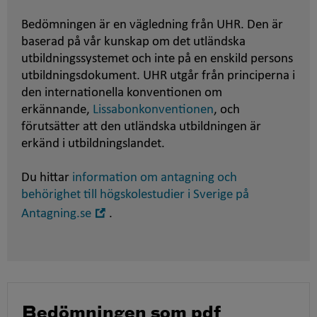
Bedömningen är en vägledning från UHR. Den är
baserad på vår kunskap om det utländska
utbildningssystemet och inte på en enskild persons
utbildningsdokument. UHR utgår från principerna i
den internationella konventionen om
erkännande,
Lissabonkonventionen
, och
förutsätter att den utländska utbildningen är
erkänd i utbildningslandet.
Du hittar
information om antagning och
behörighet till högskolestudier i Sverige på
Öppna
Antagning.se
.
i
nytt
fönster
Bedömningen som pdf