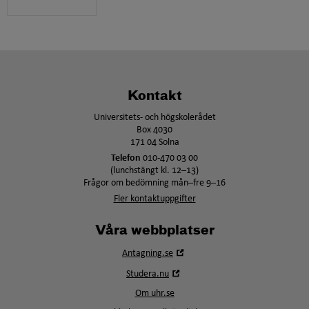
Kontakt
Universitets- och högskolerådet
Box 4030
171 04 Solna
Telefon
010-470 03 00
(lunchstängt kl. 12–13)
Frågor om bedömning mån–fre 9–16
Fler kontaktuppgifter
Våra webbplatser
Öppna
Antagning.se
i
Öppna
Studera.nu
nytt
i
fönster
Om uhr.se
nytt