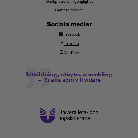
fönster
Webbplatsens tillgänglighet
Hantera cookies
Sociala medier
Facebook
LinkedIn
YouTube
Utbildning, utbyte, utveckling
– för alla som vill vidare