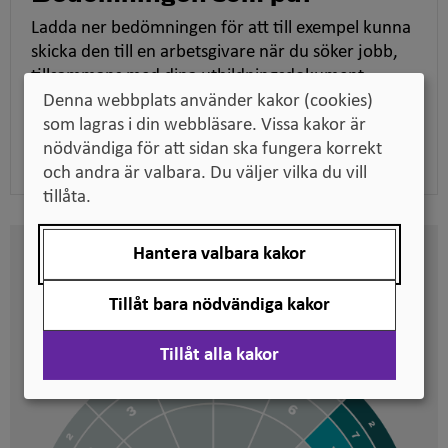
Ladda ner bedömningen för att till exempel kunna
skicka den till en arbetsgivare när du söker jobb,
tillsammans med dina utbildningsdokument.
Denna webbplats använder kakor (cookies)
som lagras i din webbläsare. Vissa kakor är
Ladda ner pdf
nödvändiga för att sidan ska fungera korrekt
och andra är valbara. Du väljer vilka du vill
tillåta.
Hantera valbara kakor
Här kan du se på vilken nivå
svenska kvalifikationer är
Tillåt bara nödvändiga kakor
placerade
Tillåt alla kakor