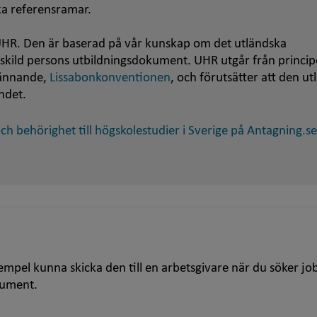
ska referensramar.
HR. Den är baserad på vår kunskap om det utländska
nskild persons utbildningsdokument. UHR utgår från princip
kännande,
Lissabonkonventionen
, och förutsätter att den u
ndet.
h behörighet till högskolestudier i Sverige på Antagning.se
empel kunna skicka den till en arbetsgivare när du söker jo
kument.