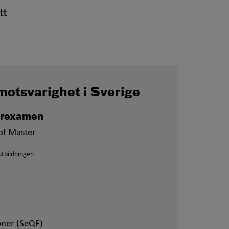
tt
motsvarighet i Sverige
rexamen
of Master
tbildningen
oner (SeQF)