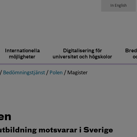
In English
Internationella
Digitalisering för
Bred
möjligheter
universitet och högskolor
o
,
,
,
,
/
Bedömningstjänst
/
Polen
/
Magister
en
utbildning motsvarar i Sverige