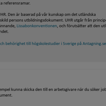
ska referensramar.
HR. Den är baserad på vår kunskap om det utländska
nskild persons utbildningsdokument. UHR utgår från princip
kännande,
Lissabonkonventionen
, och förutsätter att den u
ndet.
h behörighet till högskolestudier i Sverige på Antagning.se
empel kunna skicka den till en arbetsgivare när du söker jo
kument.