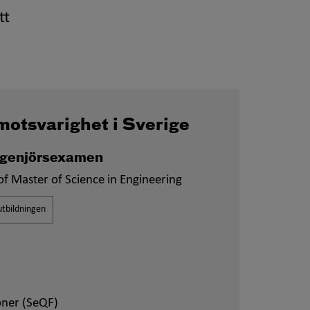
tt
motsvarighet i Sverige
ingenjörsexamen
f Master of Science in Engineering
tbildningen
oner (SeQF)