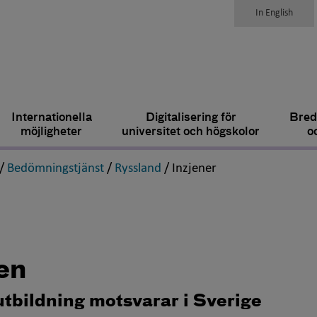
In English
Internationella
Digitalisering för
Bred
möjligheter
universitet och högskolor
o
,
,
,
,
/
Bedömningstjänst
/
Ryssland
/
Inzjener
en
utbildning motsvarar i Sverige