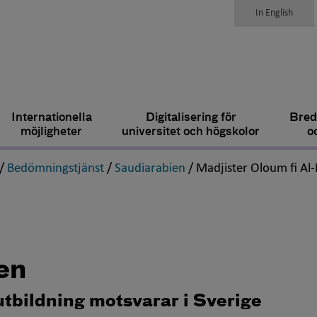
In English
Internationella
Digitalisering för
Bred
möjligheter
universitet och högskolor
o
,
,
,
/
Bedömningstjänst
/
Saudiarabien
/
Madjister Oloum fi Al
en
utbildning motsvarar i Sverige