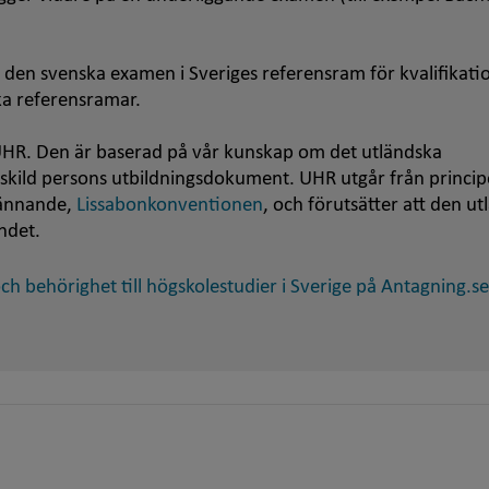
 den svenska examen i Sveriges referensram för kvalifikati
ska referensramar.
HR. Den är baserad på vår kunskap om det utländska
nskild persons utbildningsdokument. UHR utgår från princip
kännande,
Lissabonkonventionen
, och förutsätter att den u
ndet.
h behörighet till högskolestudier i Sverige på Antagning.se