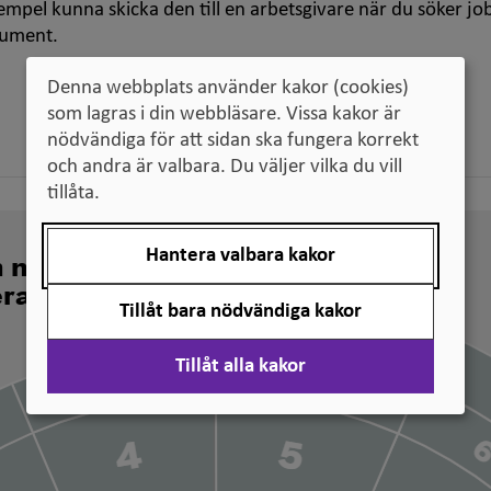
empel kunna skicka den till en arbetsgivare när du söker jo
kument.
Denna webbplats använder kakor (cookies)
som lagras i din webbläsare. Vissa kakor är
nödvändiga för att sidan ska fungera korrekt
och andra är valbara. Du väljer vilka du vill
tillåta.
Hantera valbara kakor
n nivå svenska
erade
Tillåt bara nödvändiga kakor
Tillåt alla kakor