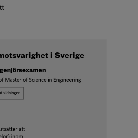
tt
motsvarighet i Sverige
ingenjörsexamen
f Master of Science in Engineering
tbildningen
tsätter att
elor) inom