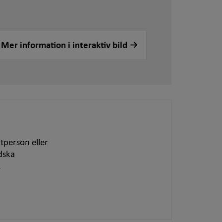
Mer information i interaktiv bild
tperson eller
dska
.