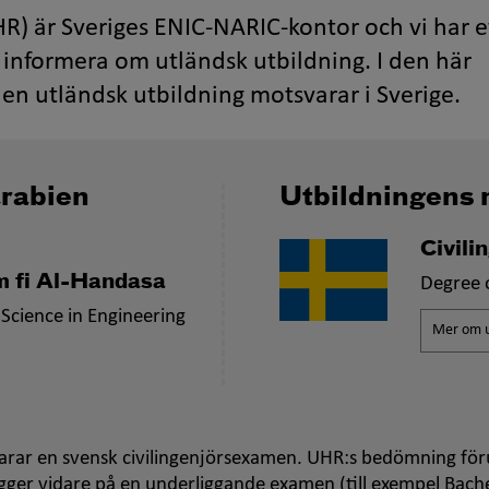
R) är Sveriges ENIC-NARIC-kontor och vi har e
informera om utländsk utbildning. I den här
en utländsk utbildning motsvarar i Sverige.
arabien
Utbildningens 
Civil
m fi Al-Handasa
Degree o
Science in Engineering
Mer om u
rar en svensk civilingenjörsexamen. UHR:s bedömning föru
ger vidare på en underliggande examen (till exempel Bach