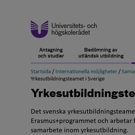
Antagning
Bedömning av
och studier
utländsk utbildning
,
,
Startsida
/
Internationella möjligheter
/
Samar
,
Yrkesutbildningsteamet i Sverige
Yrkesutbildningste
Det svenska yrkesutbildningsteamet
Erasmus+programmet och arbetar för
samarbete inom yrkesutbildning.