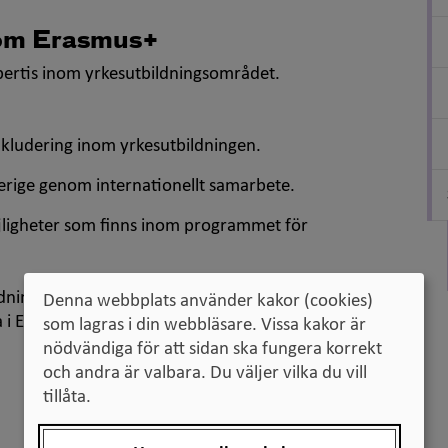
nom Erasmus+
ertis inom yrkesutbildningsområdet.
 inkludering inom yrkesutbildningen.
verige genom internationellt samarbete.
ligheter som finns inom programmet för
ldningsanordnare, företag, regioner och
Denna webbplats använder kakor (cookies)
a i Erasmus+projekt inom yrkesutbildning.
som lagras i din webbläsare. Vissa kakor är
nödvändiga för att sidan ska fungera korrekt
och andra är valbara. Du väljer vilka du vill
tillåta.