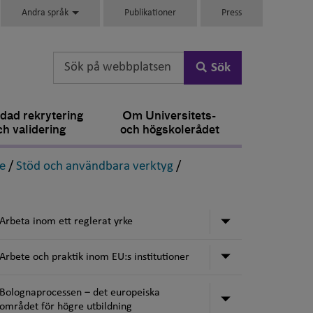
Andra språk
Publikationer
Press
Sök
dad rekrytering
Om Universitets-
ch validering
och högskolerådet
,
,
e
/
Stöd och användbara verktyg
/
Undermeny för 
Arbeta inom ett reglerat yrke
Undermeny för 
Arbete och praktik inom EU:s institutioner
Bolognaprocessen ‒ det europeiska
Undermeny för 
området för högre utbildning