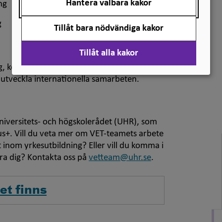
Hantera valbara kakor
ng
g
Tillåt bara nödvändiga kakor
Tillåt alla kakor
, kompetensutveckling, kvalitetssäkring,
t utveckla internationella samarbeten.
niversitets- och högskolerådet (UHR), som
s+. Vill du veta mer om VET-teamets arbete
t inom yrkesutbildning? Eller vill du komma i
ra dig? Kontakta oss på
vetteam@uhr.se
.
et finns