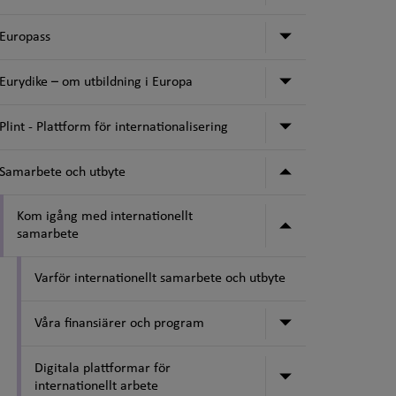
Undermeny för
Europass
Undermeny för 
Eurydike – om utbildning i Europa
Undermeny för P
Plint - Plattform för internationalisering
Undermeny för
Samarbete och utbyte
Kom igång med internationellt
Undermeny för
samarbete
Varför internationellt samarbete och utbyte
Undermeny för 
Våra finansiärer och program
Digitala plattformar för
Undermeny för 
internationellt arbete