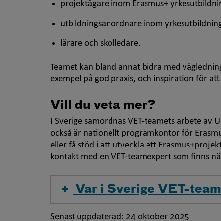
projektägare inom Erasmus+ yrkesutbildni
utbildningsanordnare inom yrkesutbildnin
lärare och skolledare.
Teamet kan bland annat bidra med vägledning
exempel på god praxis, och inspiration för at
Vill du veta mer?
I Sverige samordnas VET-teamets arbete av U
också är nationellt programkontor för Erasmu
eller få stöd i att utveckla ett Erasmus+projek
kontakt med en VET-teamexpert som finns nä
Var i Sverige VET-team
Senast uppdaterad:
24 oktober 2025