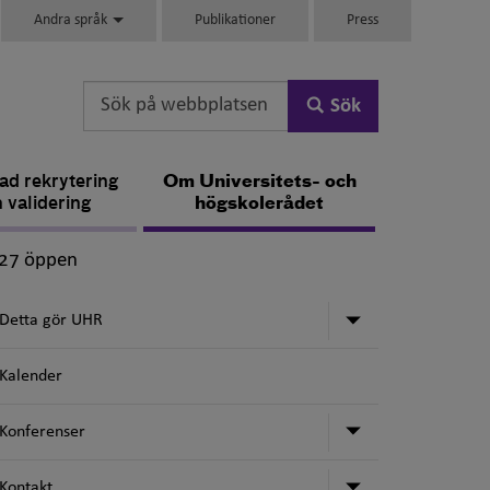
Andra språk
Publikationer
Press
Sök
d rekrytering
Om Universitets- och
 validering
högskolerådet
,
027 öppen
Undermeny för
Detta gör UHR
Kalender
Undermeny för
Konferenser
Undermeny för
Kontakt