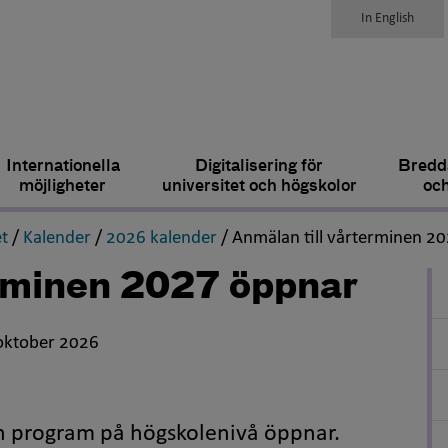
In English
Internationella
Digitalisering för
Bredda
möjligheter
universitet och högskolor
och
,
,
,
t
/
Kalender
/
2026 kalender
/
Anmälan till vårterminen 2
erminen 2027 öppnar
oktober 2026
h program på högskolenivå öppnar.