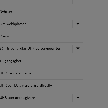
Nyheter
Undermeny fö
Om webbplatsen
Pressrum
Undermeny för
Så här behandlar UHR personuppgifter
Tillgänglighet
UHR i sociala medier
UHR och EU:s visselblåsardirektiv
Undermeny för
UHR som arbetsgivare