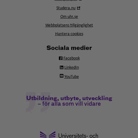
i
Öppna
Studera.nu
nytt
i
fönster
Om uhr.se
nytt
fönster
Webbplatsens tillgänglighet
Hantera cookies
Sociala medier
Facebook
LinkedIn
YouTube
Utbildning, utbyte, utveckling
– för alla som vill vidare