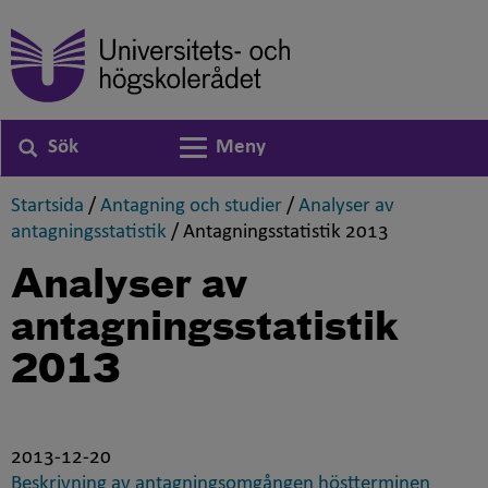
Sök
Meny
Växla navigering
,
,
Startsida
/
Antagning och studier
/
Analyser av
,
,
antagningsstatistik
/
Antagningsstatistik 2013
Analyser av
antagningsstatistik
2013
2013-12-20
Beskrivning av antagningsomgången höstterminen