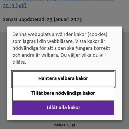
2013 (pdf)
Senast uppdaterad:
23 januari 2023
Denna webbplats använder kakor (cookies)
som lagras i din webbläsare. Vissa kakor är
nödvändiga för att sidan ska fungera korrekt
Kontakt
och andra är valbara. Du väljer vilka du vill
Universitets- och högskolerådet
tillåta.
Box 4030
171 04 Solna
Telefon
010-470 03 00
Hantera valbara kakor
(lunchstängt kl. 12–13)
Frågor om bedömning mån–fre 9–16
Tillåt bara nödvändiga kakor
Fler kontaktuppgifter
Våra webbplatser
Tillåt alla kakor
Öppna
Antagning.se
i
Öppna
Studera.nu
nytt