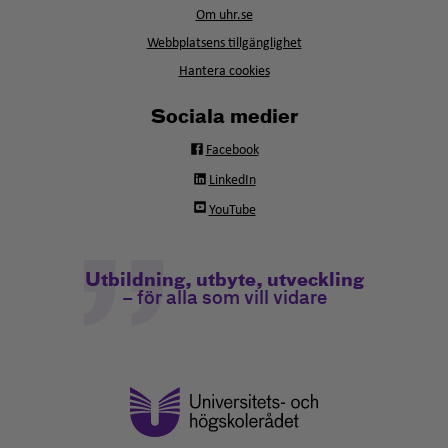
i
fönster
Om uhr.se
nytt
fönster
Webbplatsens tillgänglighet
Hantera cookies
Sociala medier
Facebook
LinkedIn
YouTube
Utbildning, utbyte, utveckling
– för alla som vill vidare