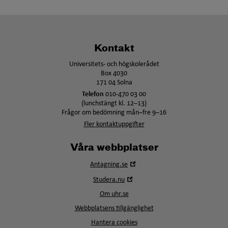
Kontakt
Universitets- och högskolerådet
Box 4030
171 04 Solna
Telefon
010-470 03 00
(lunchstängt kl. 12–13)
Frågor om bedömning mån–fre 9–16
Fler kontaktuppgifter
Våra webbplatser
Öppna
Antagning.se
i
Öppna
Studera.nu
nytt
i
fönster
Om uhr.se
nytt
fönster
Webbplatsens tillgänglighet
Hantera cookies