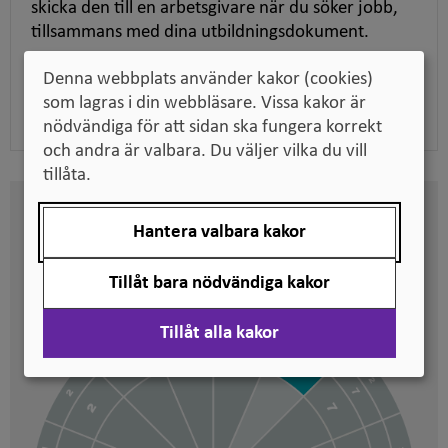
skicka den till en arbetsgivare när du söker jobb,
tillsammans med dina utbildningsdokument.
Denna webbplats använder kakor (cookies)
Ladda ner pdf
som lagras i din webbläsare. Vissa kakor är
nödvändiga för att sidan ska fungera korrekt
och andra är valbara. Du väljer vilka du vill
tillåta.
Här kan du se på vilken nivå
Hantera valbara kakor
svenska kvalifikationer är
placerade
Tillåt bara nödvändiga kakor
Tillåt alla kakor