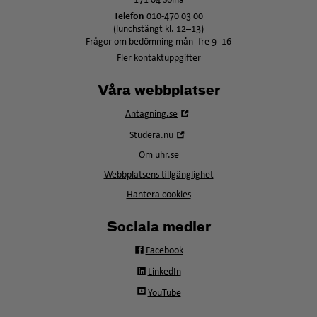
171 04 Solna
Telefon
010-470 03 00
(lunchstängt kl. 12–13)
Frågor om bedömning mån–fre 9–16
Fler kontaktuppgifter
Våra webbplatser
Öppna
Antagning.se
i
Öppna
Studera.nu
nytt
i
fönster
Om uhr.se
nytt
fönster
Webbplatsens tillgänglighet
Hantera cookies
Sociala medier
Facebook
LinkedIn
YouTube