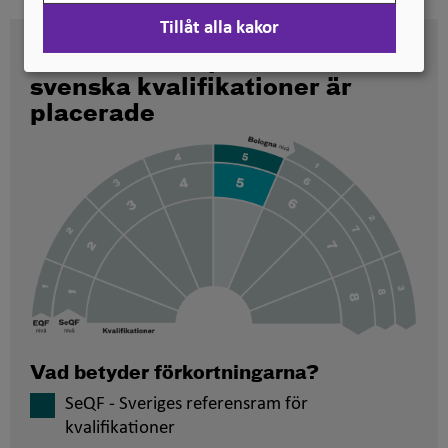
Tillåt alla kakor
Här kan du se på vilken nivå
svenska kvalifikationer är
placerade
Vad betyder förkortningarna?
SeQF - Sveriges referensram för
kvalifikationer