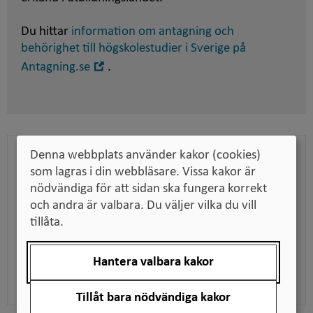
Du hittar
information om antagning och
behörighet till högskolestudier i Sverige på
Öppna
Antagning.se
.
i
nytt
fönster
Denna webbplats använder kakor (cookies)
Bedömningen som pdf
som lagras i din webbläsare. Vissa kakor är
Ladda ner bedömningen för att till exempel kunna
nödvändiga för att sidan ska fungera korrekt
skicka den till en arbetsgivare när du söker jobb,
och andra är valbara. Du väljer vilka du vill
tillsammans med dina utbildningsdokument.
tillåta.
Hantera valbara kakor
Ladda ner pdf
Tillåt bara nödvändiga kakor