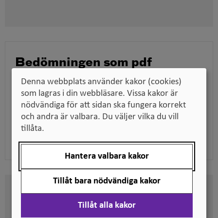
i
nytt
fönster
Bedömningen som pdf
Ladda ner bedömningen för att till exempel kunna
Denna webbplats använder kakor (cookies)
skicka den till en arbetsgivare när du söker jobb,
som lagras i din webbläsare. Vissa kakor är
tillsammans med dina utbildningsdokument.
nödvändiga för att sidan ska fungera korrekt
och andra är valbara. Du väljer vilka du vill
tillåta.
Ladda ner pdf
Hantera valbara kakor
Tillåt bara nödvändiga kakor
Här kan du se på vilken nivå
Tillåt alla kakor
svenska kvalifikationer är