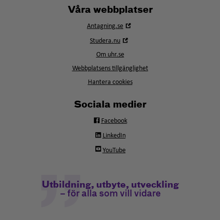
Våra webbplatser
Öppna
Antagning.se
i
Öppna
Studera.nu
nytt
i
fönster
Om uhr.se
nytt
fönster
Webbplatsens tillgänglighet
Hantera cookies
Sociala medier
Facebook
LinkedIn
YouTube
Utbildning, utbyte, utveckling
– för alla som vill vidare