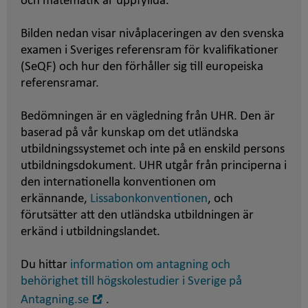
och matematik är uppfyllda.
Bilden nedan visar nivåplaceringen av den svenska
examen i Sveriges referensram för kvalifikationer
(SeQF) och hur den förhåller sig till europeiska
referensramar.
Bedömningen är en vägledning från UHR. Den är
baserad på vår kunskap om det utländska
utbildningssystemet och inte på en enskild persons
utbildningsdokument. UHR utgår från principerna i
den internationella konventionen om
erkännande,
Lissabonkonventionen
, och
förutsätter att den utländska utbildningen är
erkänd i utbildningslandet.
Du hittar
information om antagning och
behörighet till högskolestudier i Sverige på
Öppna
Antagning.se
.