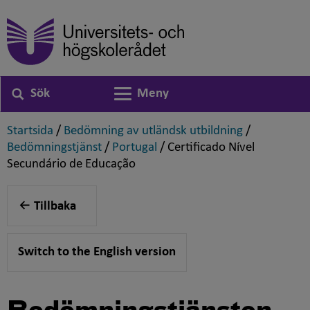
Sök
Meny
Växla navigering
,
,
Startsida
/
Bedömning av utländsk utbildning
/
,
,
Bedömningstjänst
/
Portugal
/
Certificado Nível
,
Secundário de Educação
Tillbaka
Switch to the English version