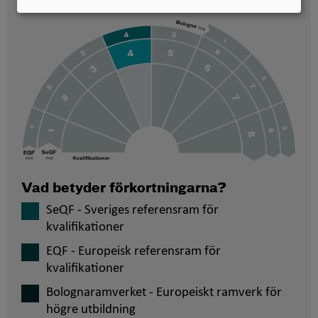
placerade
Vad betyder förkortningarna?
SeQF - Sveriges referensram för
kvalifikationer
EQF - Europeisk referensram för
kvalifikationer
Bolognaramverket - Europeiskt ramverk för
högre utbildning