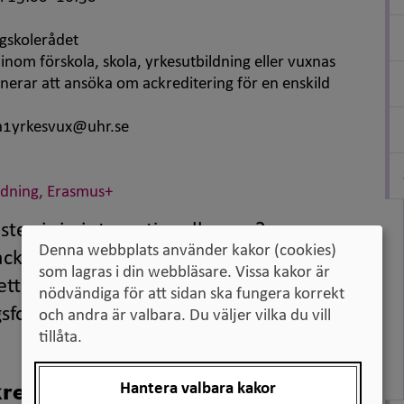
ögskolerådet
inom förskola, skola, yrkesutbildning eller vuxnas
nerar att ansöka om ackreditering för en enskild
a1yrkesvux@uhr.se
ildning, Erasmus+
steg i sin internationella resa?
Denna webbplats använder kakor (cookies)
ckreditering som enskild organisation
som lagras i din webbläsare. Vissa kakor är
 detta ansökningsseminarium. Under
nödvändiga för att sidan ska fungera korrekt
formuläret och lyfter viktiga aspekter att
och andra är valbara. Du väljer vilka du vill
tillåta.
Hantera valbara kakor
reditering?