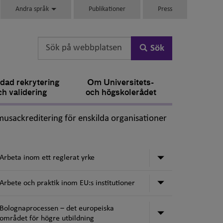
Andra språk
Publikationer
Press
Sök
dad rekrytering
Om Universitets-
ch validering
och högskolerådet
sackreditering för enskilda organisationer
Undermeny för 
Arbeta inom ett reglerat yrke
Undermeny för 
Arbete och praktik inom EU:s institutioner
Bolognaprocessen ‒ det europeiska
Undermeny för 
området för högre utbildning