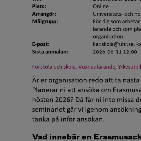
Plats:
Online
Arrangör:
Universitets- och h
Målgrupp:
För dig som arbetar 
lärande och som pla
organisation.
E-post:
ka1skola@uhr.se, k
Sista anmälan:
2026-08-31 12:00
Förskola och skola, Vuxnas lärande, Yrkesutb
Är er organisation redo att ta nästa 
Planerar ni att ansöka om Erasmusa
hösten 2026? Då får ni inte missa
seminariet går vi igenom ansöknings
tänka på inför ansökan.
Vad innebär en Erasmusack