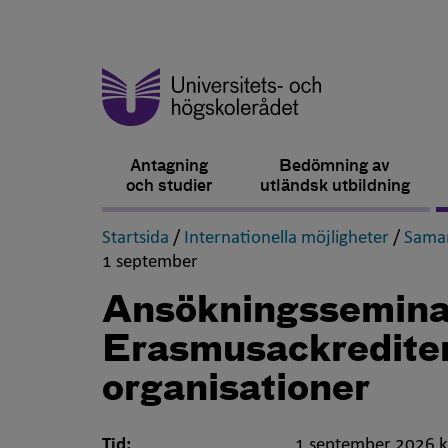
Antagning
Bedömning av
och studier
utländsk utbildning
,
,
Startsida
/
Internationella möjligheter
/
Samar
,
1 september
Ansökningssemina
Erasmusackrediter
organisationer
Tid:
1 september 2026 k