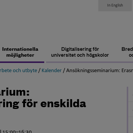
In English
Internationella
Digitalisering för
Bred
möjligheter
universitet och högskolor
o
,
,
bete och utbyte
/
Kalender
/
Ansökningsseminarium: Erasmu
rium:
ing för enskilda
l 15:00–16:30