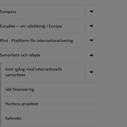
Undermeny för
Europass
Undermeny för 
Eurydike – om utbildning i Europa
Undermeny för P
Plint - Plattform för internationalisering
Undermeny för
Samarbete och utbyte
Kom igång med internationellt
Undermeny för
samarbete
Sök finansiering
Hantera projektet
Kalender