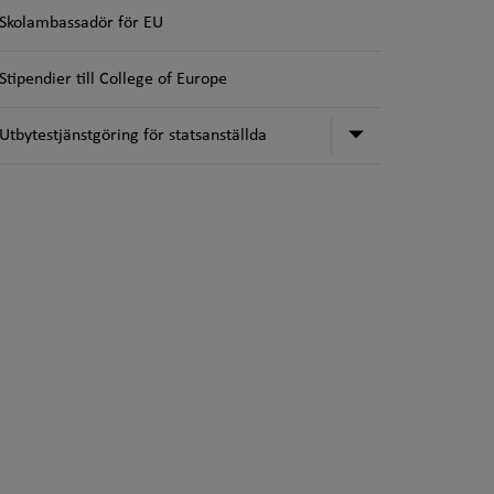
Skolambassadör för EU
Stipendier till College of Europe
Undermeny för 
Utbytestjänstgöring för statsanställda