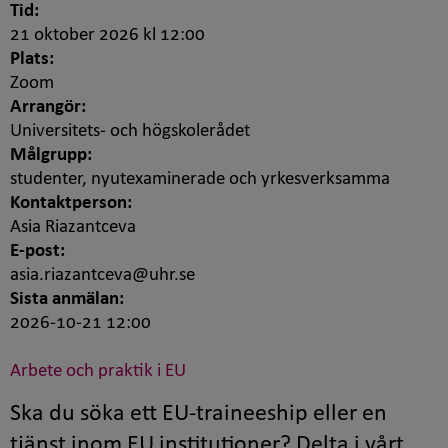
Tid:
21 oktober 2026 kl 12:00
Plats:
Zoom
Arrangör:
Universitets- och högskolerådet
Målgrupp:
studenter, nyutexaminerade och yrkesverksamma
Kontaktperson:
Asia Riazantceva
E-post:
asia.riazantceva@uhr.se
Sista anmälan:
2026-10-21 12:00
Arbete och praktik i EU
Ska du söka ett EU-traineeship eller en
tjänst inom EU institutioner? Delta i vårt