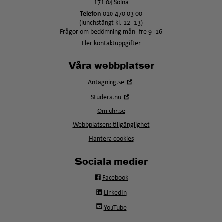
171 04 Solna
Telefon
010-470 03 00
(lunchstängt kl. 12–13)
Frågor om bedömning mån–fre 9–16
Fler kontaktuppgifter
Våra webbplatser
Öppna
Antagning.se
i
Öppna
Studera.nu
nytt
i
fönster
Om uhr.se
nytt
fönster
Webbplatsens tillgänglighet
Hantera cookies
Sociala medier
Facebook
LinkedIn
YouTube