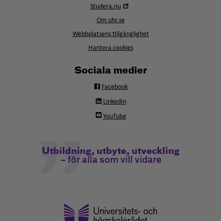
Öppna
Studera.nu
nytt
i
fönster
Om uhr.se
nytt
fönster
Webbplatsens tillgänglighet
Hantera cookies
Sociala medier
Facebook
LinkedIn
YouTube
Utbildning, utbyte, utveckling
– för alla som vill vidare