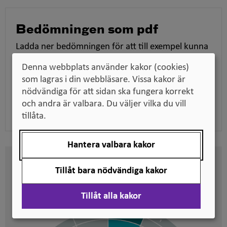
Bedömningen som pdf
Ladda ner bedömningen för att till exempel kunna
skicka den till en arbetsgivare när du söker jobb,
Denna webbplats använder kakor (cookies)
tillsammans med dina utbildningsdokument.
som lagras i din webbläsare. Vissa kakor är
nödvändiga för att sidan ska fungera korrekt
Ladda ner pdf
och andra är valbara. Du väljer vilka du vill
tillåta.
Hantera valbara kakor
Här kan du se på vilken nivå
Tillåt bara nödvändiga kakor
svenska kvalifikationer är
placerade
Tillåt alla kakor