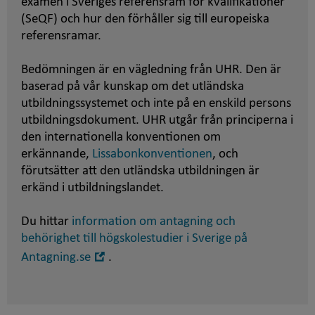
examen i Sveriges referensram för kvalifikationer
(SeQF) och hur den förhåller sig till europeiska
referensramar.
Bedömningen är en vägledning från UHR. Den är
baserad på vår kunskap om det utländska
utbildningssystemet och inte på en enskild persons
utbildningsdokument. UHR utgår från principerna i
den internationella konventionen om
erkännande,
Lissabonkonventionen
, och
förutsätter att den utländska utbildningen är
erkänd i utbildningslandet.
Du hittar
information om antagning och
behörighet till högskolestudier i Sverige på
Öppna
Antagning.se
.
i
nytt
fönster