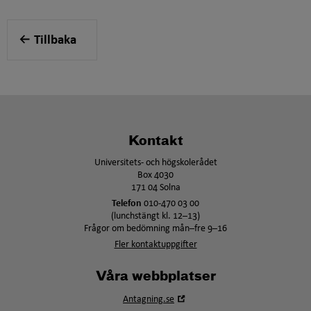
Tillbaka
Kontakt
Universitets- och högskolerådet
Box 4030
171 04 Solna
Telefon
010-470 03 00
(lunchstängt kl. 12–13)
Frågor om bedömning mån–fre 9–16
Fler kontaktuppgifter
Våra webbplatser
Öppna
Antagning.se
i