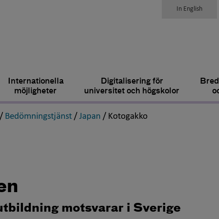
In English
Internationella
Digitalisering för
Bred
möjligheter
universitet och högskolor
o
,
,
,
,
/
Bedömningstjänst
/
Japan
/
Kotogakko
en
utbildning motsvarar i Sverige