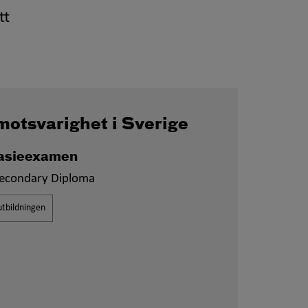
tt
motsvarighet i Sverige
sieexamen
econdary Diploma
tbildningen