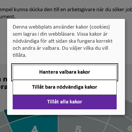
empel kunna skicka den till en arbetsgivare när du söker jo
kument.
Denna webbplats använder kakor (cookies)
som lagras i din webbläsare. Vissa kakor är
nödvändiga för att sidan ska fungera korrekt
och andra är valbara. Du väljer vilka du vill
tillåta.
Hantera valbara kakor
n nivå svenska
erade
Tillåt bara nödvändiga kakor
Tillåt alla kakor