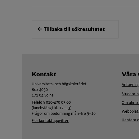
Tillbaka till sökresultatet
Kontakt
Våra 
Universitets- och högskolerådet
Antagning
Box 4030
Studera.n
171 04 Solna
Telefon
010-470 03 00
Om uhr.s
(lunchstängt kl. 12–13)
Webbplats
Frågor om bedömning mån–fre 9–16
Hantera c
Fler kontaktuppgifter