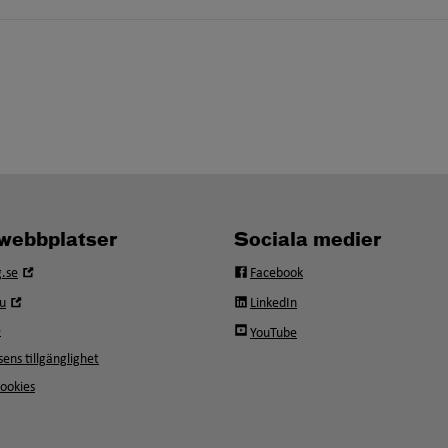
webbplatser
Sociala medier
Öppna
.se
Facebook
i
Öppna
u
LinkedIn
nytt
i
fönster
e
YouTube
nytt
fönster
ens tillgänglighet
ookies