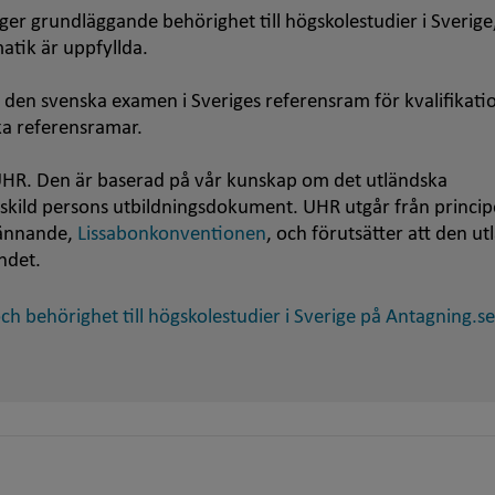
r grundläggande behörighet till högskolestudier i Sverige, 
atik är uppfyllda.
 den svenska examen i Sveriges referensram för kvalifikati
ska referensramar.
HR. Den är baserad på vår kunskap om det utländska
nskild persons utbildningsdokument. UHR utgår från princip
kännande,
Lissabonkonventionen
, och förutsätter att den u
ndet.
h behörighet till högskolestudier i Sverige på Antagning.se