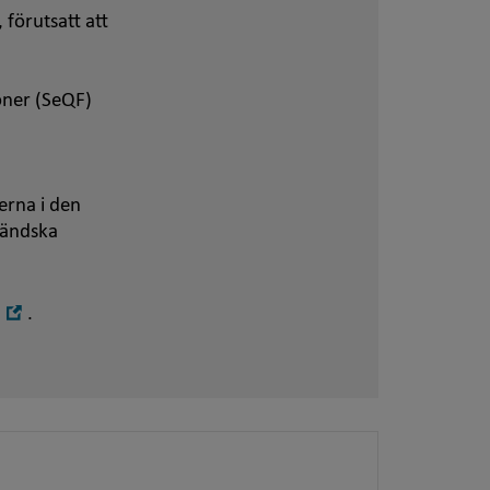
förutsatt att
oner (SeQF)
erna i den
tländska
Öppna
.
i
nytt
fönster