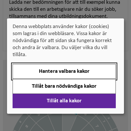
Ladda ner bedömningen för att till exempel kunna
skicka den till en arbetsgivare när du söker jobb,
tillsammans med dina utbildningsdokument.
Denna webbplats använder kakor (cookies)
som lagras i din webbläsare. Vissa kakor är
Ladda ner pdf
nödvändiga för att sidan ska fungera korrekt
och andra är valbara. Du väljer vilka du vill
tillåta.
Hantera valbara kakor
Här kan du se på vilken nivå
svenska kvalifikationer är
Tillåt bara nödvändiga kakor
placerade
Tillåt alla kakor