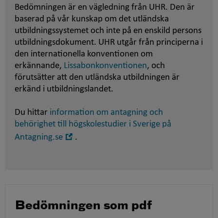
Bedömningen är en vägledning från UHR. Den är
baserad på vår kunskap om det utländska
utbildningssystemet och inte på en enskild persons
utbildningsdokument. UHR utgår från principerna i
den internationella konventionen om
erkännande,
Lissabonkonventionen
, och
förutsätter att den utländska utbildningen är
erkänd i utbildningslandet.
Du hittar
information om antagning och
behörighet till högskolestudier i Sverige på
Öppna
Antagning.se
.
i
nytt
fönster
Bedömningen som pdf