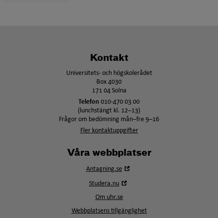
Kontakt
Universitets- och högskolerådet
Box 4030
171 04 Solna
Telefon
010-470 03 00
(lunchstängt kl. 12–13)
Frågor om bedömning mån–fre 9–16
Fler kontaktuppgifter
Våra webbplatser
Öppna
Antagning.se
i
Öppna
Studera.nu
nytt
i
fönster
Om uhr.se
nytt
fönster
Webbplatsens tillgänglighet