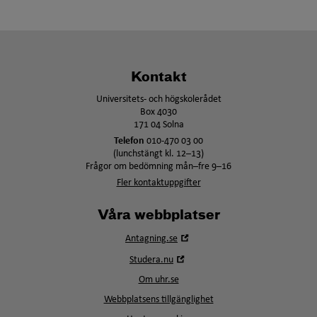
Kontakt
Universitets- och högskolerådet
Box 4030
171 04 Solna
Telefon
010-470 03 00
(lunchstängt kl. 12–13)
Frågor om bedömning mån–fre 9–16
Fler kontaktuppgifter
Våra webbplatser
Öppna
Antagning.se
i
Öppna
Studera.nu
nytt
i
fönster
Om uhr.se
nytt
fönster
Webbplatsens tillgänglighet