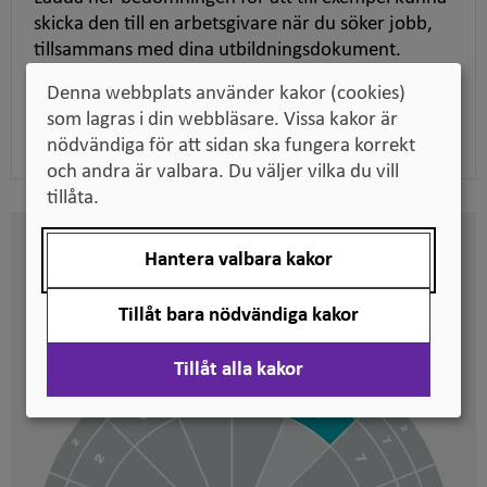
skicka den till en arbetsgivare när du söker jobb,
tillsammans med dina utbildningsdokument.
Denna webbplats använder kakor (cookies)
Ladda ner pdf
som lagras i din webbläsare. Vissa kakor är
nödvändiga för att sidan ska fungera korrekt
och andra är valbara. Du väljer vilka du vill
tillåta.
Här kan du se på vilken nivå
Hantera valbara kakor
svenska kvalifikationer är
placerade
Tillåt bara nödvändiga kakor
Tillåt alla kakor