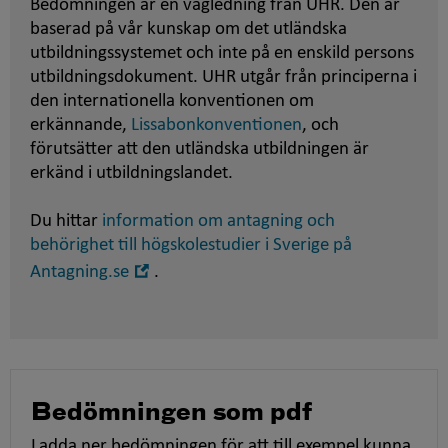
Bedömningen är en vägledning från UHR. Den är
baserad på vår kunskap om det utländska
utbildningssystemet och inte på en enskild persons
utbildningsdokument. UHR utgår från principerna i
den internationella konventionen om
erkännande,
Lissabonkonventionen
, och
förutsätter att den utländska utbildningen är
erkänd i utbildningslandet.
Du hittar
information om antagning och
behörighet till högskolestudier i Sverige på
Öppna
Antagning.se
.
i
nytt
fönster
Bedömningen som pdf
Ladda ner bedömningen för att till exempel kunna