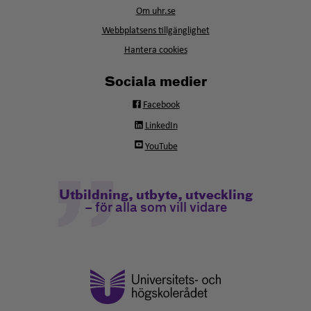
i
fönster
Om uhr.se
nytt
fönster
Webbplatsens tillgänglighet
Hantera cookies
Sociala medier
Facebook
LinkedIn
YouTube
Utbildning, utbyte, utveckling
– för alla som vill vidare