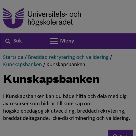
Sök
Meny
Växla navigering
,
,
Startsida
/
Breddad rekrytering och validering
/
,
,
Kunskapsbanken
/
Kunskapsbanken
Kunskapsbanken
I Kunskapsbanken kan du både hitta och dela med dig
av resurser som bidrar till kunskap om
högskolepedagogisk utveckling, breddad rekrytering,
breddat deltagande, icke-diskriminering och validering.
Resultat:
Sök