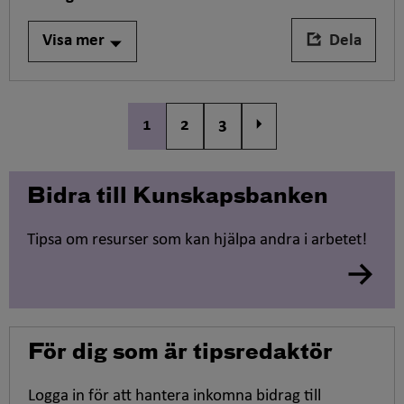
t
t
i
a
Visa mer
Dela
p
r
s
e
e
b
t
e
1
2
3
,
s
k
r
Bidra till Kunskapsbanken
i
v
Tipsa om resurser som kan hjälpa andra i arbetet!
n
i
n
g
a
För dig som är tipsredaktör
v
t
Logga in för att hantera inkomna bidrag till