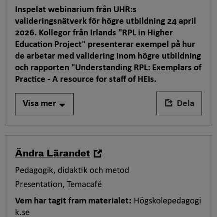
K
Inspelat webinarium från UHR:s
o
valideringsnätverk för högre utbildning 24 april
r
2026. Kollegor från Irlands "RPL in Higher
t
Education Project" presenterar exempel på hur
a
de arbetar med validering inom högre utbildning
r
och rapporten "Understanding RPL: Exemplars of
e
Practice - A resource for staff of HEIs.
b
e
Visa mer
Dela
s
k
r
i
,
Ändra Lärandet
v
öppna
Taggar
Pedagogik, didaktik och metod
n
i
för
i
Presentation
Temacafé
ny
tipset,
n
flik
Vem har tagit fram materialet:
Högskolepedagogi
g
k.se