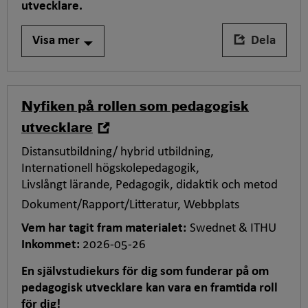
v
o
utvecklare.
t
r
i
t
Visa mer
Dela
p
a
s
r
e
e
t
b
Nyfiken på rollen som pedagogisk
,
e
,
utvecklare
s
öppna
Taggar
Distansutbildning/ hybrid utbildning
k
i
för
Internationell högskolepedagogik
r
ny
tipset,
Livslångt lärande
Pedagogik, didaktik och metod
i
flik
v
Dokument/Rapport/Litteratur
Webbplats
n
Vem har tagit fram materialet:
Swednet & ITHU
i
Inkommet:
2026-05-26
n
g
K
En självstudiekurs för dig som funderar på om
a
o
pedagogisk utvecklare kan vara en framtida roll
v
r
för dig!