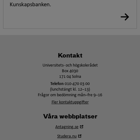
i
Kunskapsbanken.
p
s
e
t
,
Kontakt
Universitets- och högskolerådet
Box 4030
171 04 Solna
Telefon
010-470 03 00
(lunchstängt kl. 12–13)
Frågor om bedömning mån–fre 9–16
Fler kontaktuppgifter
Våra webbplatser
Öppna
Antagning.se
i
Öppna
Studera.nu
nytt