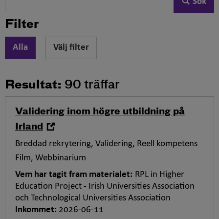
Sök
90
träffar
Filter
Välj filter
Resultat:
90 träffar
Validering inom högre utbildning på
,
Irland
öppna
Taggar
Breddad rekrytering
Validering
Reell kompetens
i
för
Film
Webbinarium
ny
tipset,
flik
Vem har tagit fram materialet:
RPL in Higher
Education Project - Irish Universities Association
och Technological Universities Association
Inkommet:
2026-06-11