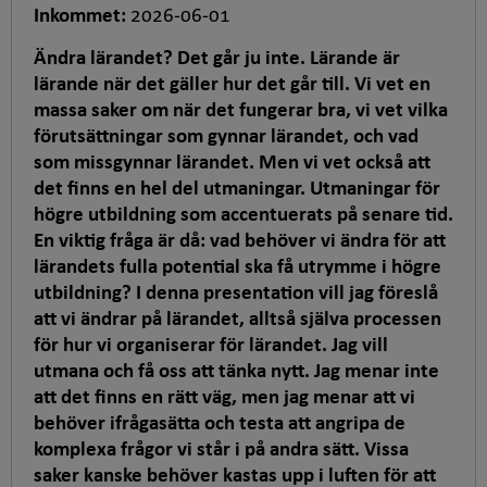
a
Inkommet:
2026-06-01
v
t
K
Ändra lärandet? Det går ju inte. Lärande är
i
o
lärande när det gäller hur det går till. Vi vet en
p
r
massa saker om när det fungerar bra, vi vet vilka
s
t
förutsättningar som gynnar lärandet, och vad
e
a
som missgynnar lärandet. Men vi vet också att
t
r
det finns en hel del utmaningar. Utmaningar för
,
e
högre utbildning som accentuerats på senare tid.
b
En viktig fråga är då: vad behöver vi ändra för att
e
lärandets fulla potential ska få utrymme i högre
s
utbildning? I denna presentation vill jag föreslå
k
att vi ändrar på lärandet, alltså själva processen
r
för hur vi organiserar för lärandet. Jag vill
i
utmana och få oss att tänka nytt. Jag menar inte
v
att det finns en rätt väg, men jag menar att vi
n
behöver ifrågasätta och testa att angripa de
i
komplexa frågor vi står i på andra sätt. Vissa
n
saker kanske behöver kastas upp i luften för att