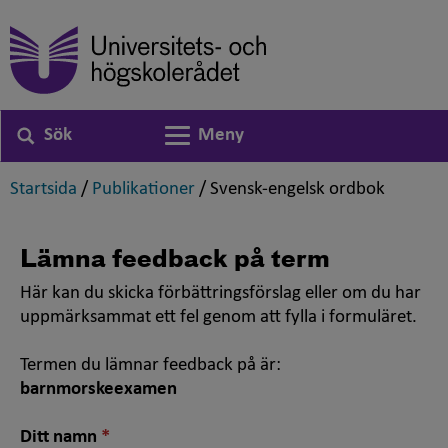
Sök
Meny
Växla navigering
,
,
,
Startsida
/
Publikationer
/
Svensk-engelsk ordbok
Lämna feedback på term
Här kan du skicka förbättringsförslag eller om du har
uppmärksammat ett fel genom att fylla i formuläret.
Termen du lämnar feedback på är:
barnmorskeexamen
Nödvändigt
Ditt namn