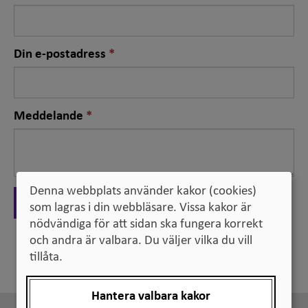
fält
Nödvändigt
Din e-postadress
fält
Nödvändigt
Meddelande
fält
Denna webbplats använder kakor (cookies)
Skicka
som lagras i din webbläsare. Vissa kakor är
nödvändiga för att sidan ska fungera korrekt
och andra är valbara. Du väljer vilka du vill
Tillbaka
tillåta.
Hantera valbara kakor