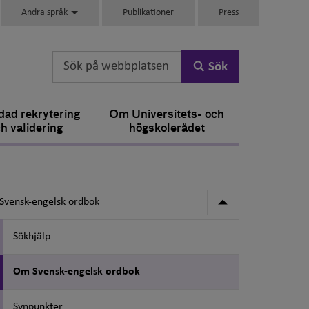
Andra språk
Publikationer
Press
Sök
ad rekrytering
Om Universitets- och
h validering
högskolerådet
Undermeny för
Svensk-engelsk ordbok
Sökhjälp
Om Svensk-engelsk ordbok
Synpunkter