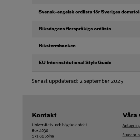
Öppna i nytt fönster
Svensk-engelsk ordlista för Sveriges domstol
Öppna i nytt fönster
Riksdagens flerspråkiga ordlista
Öppna i nytt fönster
Rikstermbanken
Öppna i nytt fönster
EU Interinstitutional Style Guide
Senast uppdaterad:
2 september 2025
Kontakt
Våra 
Universitets- och högskolerådet
Antagning
Box 4030
Studera.n
171 04 Solna