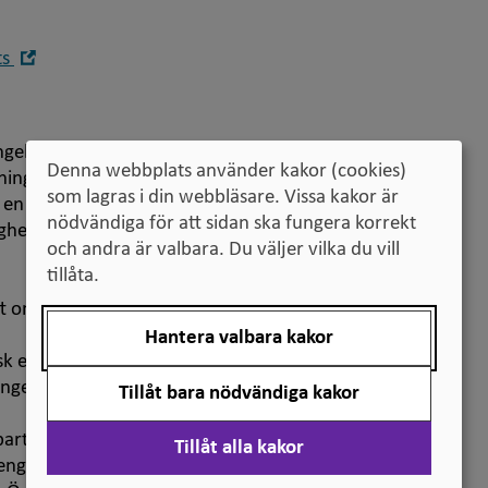
Öppna
ts
i
nytt
fönster
ngelska, men ordboken utgår från de
Denna webbplats använder kakor (cookies)
ingar finns enbart på svenska. Klickbara
som lagras i din webbläsare. Vissa kakor är
l en definition eller en anmärkning. Termer
nödvändiga för att sidan ska fungera korrekt
ighet, men ibland finns även synonymer och
och andra är valbara. Du väljer vilka du vill
tillåta.
om du söker från svenska eller engelska.
Hantera valbara kakor
k engelska. För vissa termer finns
anges med "(amerikansk)".
Tillåt bara nödvändiga kakor
t i elektronisk form. Det går att skriva ut
Tillåt alla kakor
engelska finns med. Du får fram listan