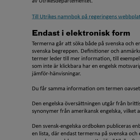
av Utrikesdepartementet.
Till Utrikes namnbok på regeringens webbpla
Endast i elektronisk form
Termerna går att söka både på svenska och e
svenska begreppen. Definitioner och anmärkn
termer leder till mer information, till exempe
som inte är klickbara har en engelsk motsvar
jämför-hänvisningar.
Du får samma information om termen oavsett 
Den engelska översättningen utgår från brittis
synonymer från amerikansk engelska, vilket 
Den svensk-engelska ordboken publiceras enbar
en lista, där endast termerna på svenska och 