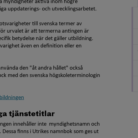
dra myndigheter aktiva inom högre
liga uppdaterings- och utvecklingsarbetet.
tsvarigheter till svenska termer av
ör urvalet är att termerna antingen är
cifik betydelse när det gäller utbildning.
arighet även en definition eller en
använda den "åt andra hållet" också
 dock med den svenska högskoleterminologin
bildningen
 tjänstetitlar
ningen innehåller inte myndighetsnamn och
åk. Dessa finns i Utrikes namnbok som ges ut