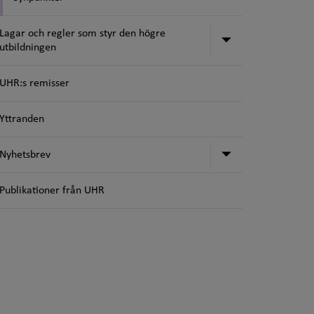
Lagar och regler som styr den högre
Undermeny för 
utbildningen
UHR:s remisser
Yttranden
Undermeny för
Nyhetsbrev
Publikationer från UHR