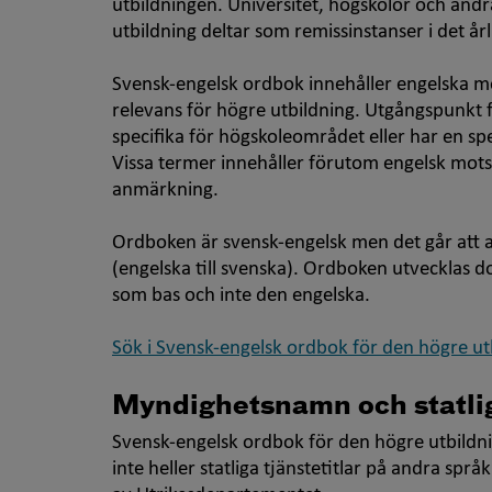
utbildningen. Universitet, högskolor och an
utbildning deltar som remissinstanser i det år
Svensk-engelsk ordbok innehåller engelska mo
relevans för högre utbildning. Utgångspunkt f
specifika för högskoleområdet eller har en spe
Vissa termer innehåller förutom engelsk motsv
anmärkning.
Ordboken är svensk-engelsk men det går att 
(engelska till svenska). Ordboken utvecklas
som bas och inte den engelska.
Sök i Svensk-engelsk ordbok för den högre ut
Myndighetsnamn och statliga
Svensk-engelsk ordbok för den högre utbild
inte heller statliga tjänstetitlar på andra spr