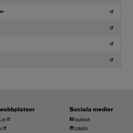
ar
webbplatser
Sociala medier
Öppna
.se
Facebook
i
Öppna
u
LinkedIn
nytt
i