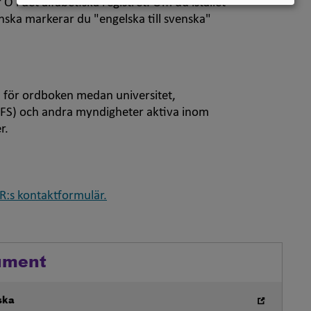
Ö i det alfabetiska registret. Om du istället
venska markerar du "engelska till svenska"
 för ordboken medan universitet,
SFS) och andra myndigheter aktiva inom
r.
:s kontaktformulär.
ument
ska