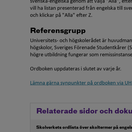
svenska-engelska genom att välja "Alla", efter 
vill ha listan presenterad från engelska till s
och klickar på "Alla" efter Z.
Referensgrupp
Universitets- och högskolerådet är huvudman
högskolor, Sveriges Förenade Studentkårer (
högre utbildning fungerar som remissinstanse
Ordboken uppdateras i slutet av varje år.
Lämna gärna synpunkter på ordboken via UHR
Relaterade sidor och dok
Öppna i nytt fönster
Skolverkets ordlista över skoltermer på engel