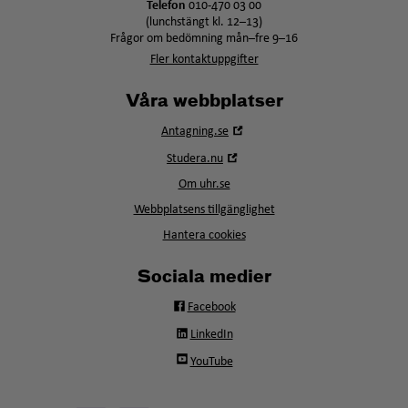
Telefon
010-470 03 00
(lunchstängt kl. 12–13)
Frågor om bedömning mån–fre 9–16
Fler kontaktuppgifter
Våra webbplatser
Öppna
Antagning.se
i
Öppna
Studera.nu
nytt
i
fönster
Om uhr.se
nytt
fönster
Webbplatsens tillgänglighet
Hantera cookies
Sociala medier
Facebook
LinkedIn
YouTube