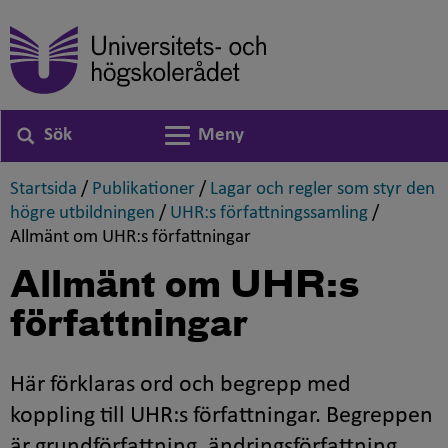
Sök
Meny
Växla navigering
,
,
Startsida
/
Publikationer
/
Lagar och regler som styr den
,
,
högre utbildningen
/
UHR:s författningssamling
/
,
Allmänt om UHR:s författningar
Allmänt om UHR:s
författningar
Här förklaras ord och begrepp med
koppling till UHR:s författningar. Begreppen
är grundförfattning, ändringsförfattning,