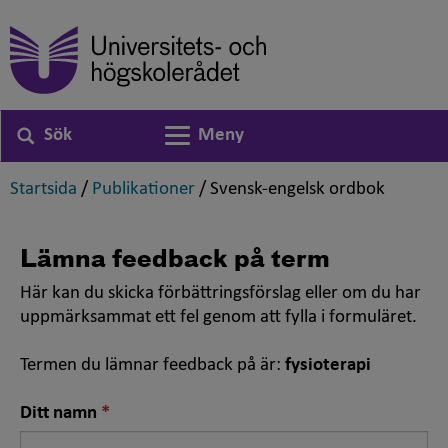
Sök
Meny
Växla navigering
,
,
,
Startsida
/
Publikationer
/
Svensk-engelsk ordbok
Lämna feedback på term
Här kan du skicka förbättringsförslag eller om du har
uppmärksammat ett fel genom att fylla i formuläret.
Termen du lämnar feedback på är:
fysioterapi
Nödvändigt
Ditt namn
fält