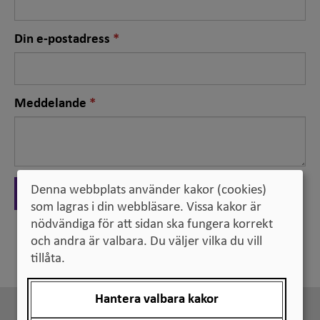
Nödvändigt
Din e-postadress
fält
Nödvändigt
Meddelande
fält
Denna webbplats använder kakor (cookies)
Skicka
som lagras i din webbläsare. Vissa kakor är
nödvändiga för att sidan ska fungera korrekt
och andra är valbara. Du väljer vilka du vill
Tillbaka
tillåta.
Hantera valbara kakor