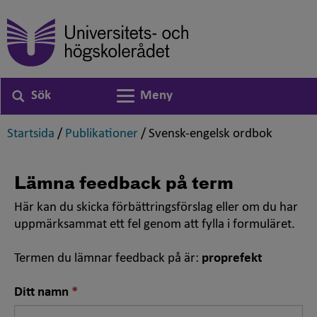
Sök
Meny
Växla navigering
,
,
,
Startsida
/
Publikationer
/
Svensk-engelsk ordbok
Lämna feedback på term
Här kan du skicka förbättringsförslag eller om du har
uppmärksammat ett fel genom att fylla i formuläret.
Termen du lämnar feedback på är:
proprefekt
Nödvändigt
Ditt namn
fält