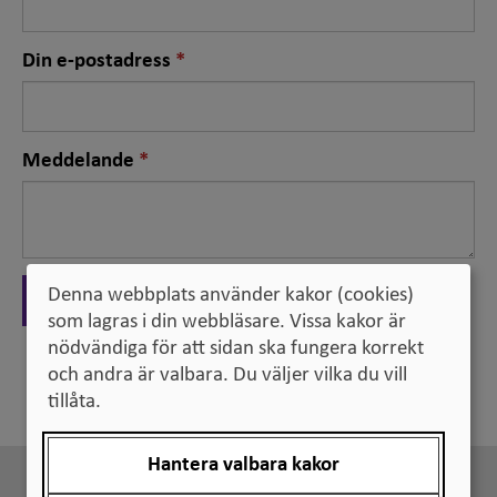
Nödvändigt
Din e-postadress
fält
Nödvändigt
Meddelande
fält
Denna webbplats använder kakor (cookies)
Skicka
som lagras i din webbläsare. Vissa kakor är
nödvändiga för att sidan ska fungera korrekt
och andra är valbara. Du väljer vilka du vill
Tillbaka
tillåta.
Hantera valbara kakor