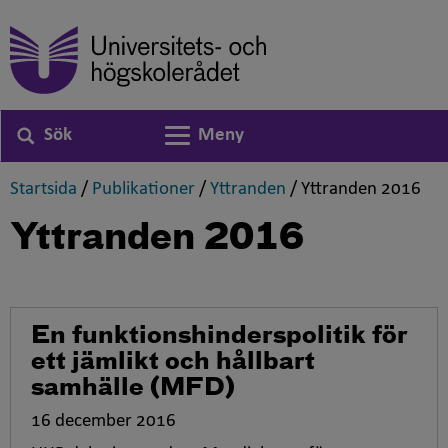
Sök
Meny
Växla navigering
,
,
,
,
Startsida
/
Publikationer
/
Yttranden
/
Yttranden 2016
Yttranden 2016
En funktionshinderspolitik för
ett jämlikt och hållbart
samhälle (MFD)
16 december 2016