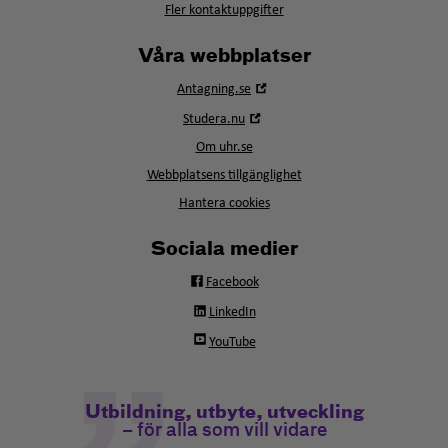
Fler kontaktuppgifter
Våra webbplatser
Öppna
Antagning.se
i
Öppna
Studera.nu
nytt
i
fönster
Om uhr.se
nytt
fönster
Webbplatsens tillgänglighet
Hantera cookies
Sociala medier
Facebook
LinkedIn
YouTube
Utbildning, utbyte, utveckling
– för alla som vill vidare