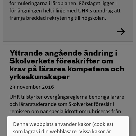
formuleringarna i läroplanen. Förslaget ligger i
förlängningen helt i linje med UHR:s uppdrag att
främja breddad rekrytering till högskolan.
Yttrande angående ändring i
Skolverkets föreskrifter om
krav på lärares kompetens och
yrkeskunskaper
23 november 2016
UHR tillstyrker övergångsreglerna behöriga lärare
och lärarstuderande som Skolverket föreslår i
remissen om när specialidrott omrubriceras från
yrkesämne till visst ämne.
Denna webbplats använder kakor (cookies)
som lagras i din webbläsare. Vissa kakor är