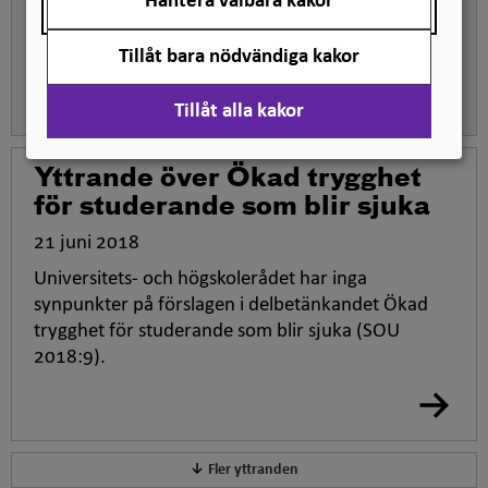
Hantera valbara kakor
Universitets- och högskolerådet har inga
synpunkter på förslagen i betänkandet.
Tillåt bara nödvändiga kakor
Tillåt alla kakor
Yttrande över Ökad trygghet
för studerande som blir sjuka
21 juni 2018
Universitets- och högskolerådet har inga
synpunkter på förslagen i delbetänkandet Ökad
trygghet för studerande som blir sjuka (SOU
2018:9).
Fler yttranden