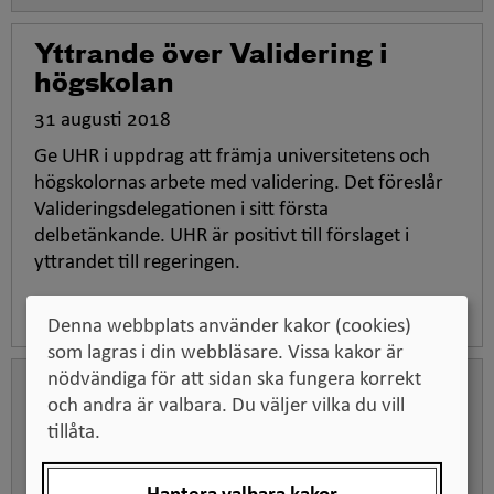
Yttrande över Validering i
högskolan
31 augusti 2018
Ge UHR i uppdrag att främja universitetens och
högskolornas arbete med validering. Det föreslår
Valideringsdelegationen i sitt första
delbetänkande. UHR är positivt till förslaget i
yttrandet till regeringen.
Denna webbplats använder kakor (cookies)
som lagras i din webbläsare. Vissa kakor är
nödvändiga för att sidan ska fungera korrekt
Yttrande över Statens stöd till
och andra är valbara. Du väljer vilka du vill
trossamfund i ett
tillåta.
mångreligiöst Sverige
27 juni 2018