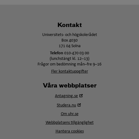
Kontakt
Universitets- och högskolerådet
Box 4030
171 04 Solna
Telefon
010-470 03 00
(lunchstängt kl. 12–13)
Frågor om bedömning mån–fre 9–16
Fler kontaktuppgifter
Våra webbplatser
Öppna
Antagning.se
i
Öppna
Studera.nu
nytt
i
fönster
Om uhr.se
nytt
fönster
Webbplatsens tillgänglighet
Hantera cookies