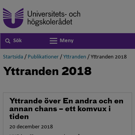
Sök
Meny
Växla navigering
,
,
,
,
Startsida
/
Publikationer
/
Yttranden
/
Yttranden 2018
Yttranden 2018
Yttrande över En andra och en
annan chans – ett komvux i
tiden
20 december 2018