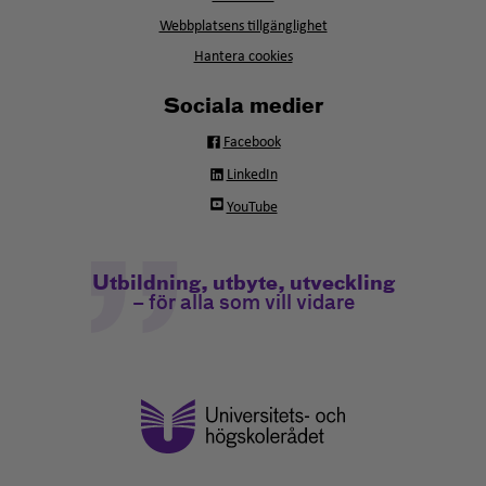
nytt
fönster
Webbplatsens tillgänglighet
Hantera cookies
Sociala medier
Facebook
LinkedIn
YouTube
Utbildning, utbyte, utveckling
– för alla som vill vidare