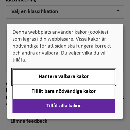
Klassificering
Välj en klassifikation
Denna webbplats använder kakor (cookies)
Engelska
som lagras i din webbläsare. Vissa kakor är
graduation rate
nödvändiga för att sidan ska fungera korrekt
och andra är valbara. Du väljer vilka du vill
Svenska
examensfrekvens
tillåta.
Hantera valbara kakor
Anmärkning
Med examensfrekvens vid universitet och högskola
Tillåt bara nödvändiga kakor
menas den andel studenter som examinerats inom ett
visst antal år efter påbörjad högskoleutbildning.
Tillåt alla kakor
Lämna feedback