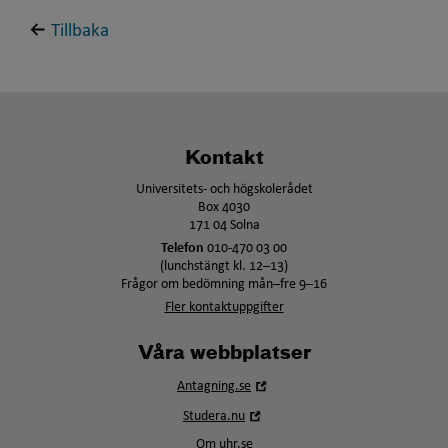
Tillbaka
Kontakt
Universitets- och högskolerådet
Box 4030
171 04 Solna
Telefon
010-470 03 00
(lunchstängt kl. 12–13)
Frågor om bedömning mån–fre 9–16
Fler kontaktuppgifter
Våra webbplatser
Öppna
Antagning.se
i
Öppna
Studera.nu
nytt
i
fönster
Om uhr.se