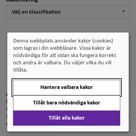
Klassificering
Välj en klassifikation
Engelska
Denna webbplats använder kakor (cookies)
staff scientist
som lagras i din webbläsare. Vissa kakor är
nödvändiga för att sidan ska fungera korrekt
Svenska
forskningsspecialist
och andra är valbara. Du väljer vilka du vill
tillåta.
Synonym:
stabsforskare
Hantera valbara kakor
Anmärkning
I en forskningsspecialists arbetsuppgifter ingår
Tillåt bara nödvändiga kakor
utvecklings- och annat forskningsstödjande arbete
samt forskning i anslutning till forskningsinfrastruktur
Tillåt alla kakor
och/eller en eller flera teknikplattformar.