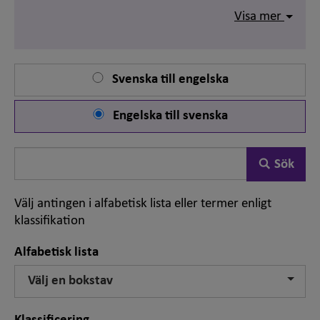
andra termer eller dokument.
Visa mer
Ordboken uppdateras varje år efter att nya och
reviderade termer varit ute på remiss hos
lärosäten och systerorganisationer. I juni 2026
publicerades den 19:e upplagan. Ordboken
Svenska till engelska
innehåller nu totalt över 2 200 termer och
Det som söks oftast är akademiska titlar. Vi har
en
synonymer.
särskild sida för dessa
.
Engelska till svenska
Sök
Sök
på
ord
Välj antingen i alfabetisk lista eller termer enligt
klassifikation
Alfabetisk lista
Välj en bokstav