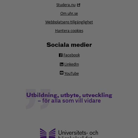
i
Öppna
Studera.nu
nytt
i
fönster
Om uhr.se
nytt
fönster
Webbplatsens tillgänglighet
Hantera cookies
Sociala medier
Facebook
LinkedIn
YouTube
Utbildning, utbyte, utveckling
– för alla som vill vidare