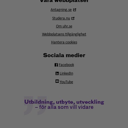
Våra webbplatser
Öppna
Antagning.se
i
Öppna
Studera.nu
nytt
i
fönster
Om uhr.se
nytt
fönster
Webbplatsens tillgänglighet
Hantera cookies
Sociala medier
Facebook
LinkedIn
YouTube
Utbildning, utbyte, utveckling
– för alla som vill vidare