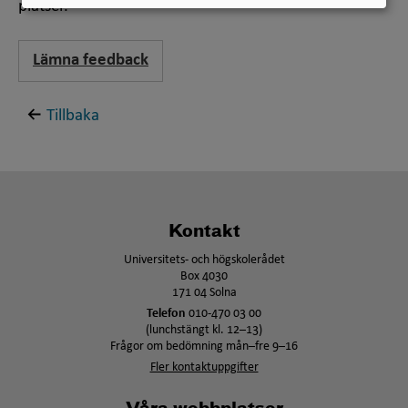
platser.
Lämna feedback
Tillbaka
Kontakt
Universitets- och högskolerådet
Box 4030
171 04 Solna
Telefon
010-470 03 00
(lunchstängt kl. 12–13)
Frågor om bedömning mån–fre 9–16
Fler kontaktuppgifter