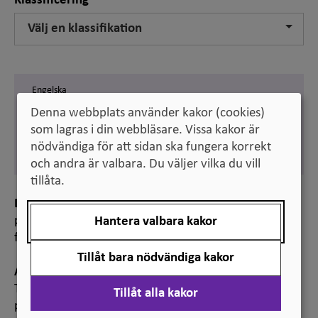
Klassificering
Välj en klassifikation
Engelska
first choice applicant
Denna webbplats använder kakor (cookies)
som lagras i din webbläsare. Vissa kakor är
Svenska
förstahandssökande
nödvändiga för att sidan ska fungera korrekt
och andra är valbara. Du väljer vilka du vill
tillåta.
Definition
person som sökt viss högskoleutbildning som sitt
Hantera valbara kakor
förstahandsval
Tillåt bara nödvändiga kakor
Anmärkning
Till utbildningar med hårt söktryck är den sökandes
Tillåt alla kakor
prioritetsordning avgörande för fördelningen av