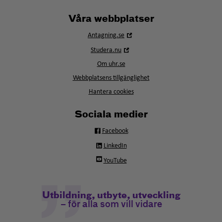
Våra webbplatser
Öppna
Antagning.se
i
Öppna
Studera.nu
nytt
i
fönster
Om uhr.se
nytt
fönster
Webbplatsens tillgänglighet
Hantera cookies
Sociala medier
Facebook
LinkedIn
YouTube
Utbildning, utbyte, utveckling
– för alla som vill vidare