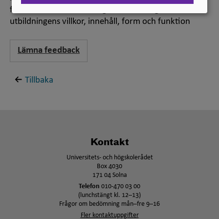
förståelsen och utvecklingen av den högre
utbildningens villkor, innehåll, form och funktion
Lämna feedback
Tillbaka
Kontakt
Universitets- och högskolerådet
Box 4030
171 04 Solna
Telefon
010-470 03 00
(lunchstängt kl. 12–13)
Frågor om bedömning mån–fre 9–16
Fler kontaktuppgifter