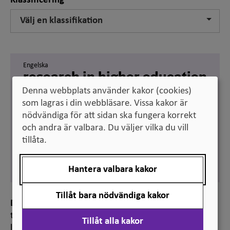
Klassificering
Välj en klassifikation
Engelska
research in higher education
pedagogy
Denna webbplats använder kakor (cookies)
som lagras i din webbläsare. Vissa kakor är
Synonym:
research in teaching and learning in
nödvändiga för att sidan ska fungera korrekt
higher education
och andra är valbara. Du väljer vilka du vill
Svenska
tillåta.
högskolepedagogisk
forskning
Hantera valbara kakor
Tillåt bara nödvändiga kakor
Definition
tvärvetenskapligt forskningsfält om undervisning och
Tillåt alla kakor
lärande i högre utbildning vars syfte är att bidra till