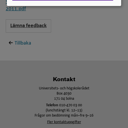
Standard för svensk indelning av forskningsämnen
2011.pdf
Lämna feedback
Tillbaka
Kontakt
Universitets- och högskolerådet
Box 4030
171 04 Solna
Telefon
010-470 03 00
(lunchstängt kl. 12–13)
Frågor om bedömning mån–fre 9–16
Fler kontaktuppgifter