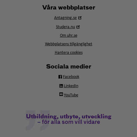
Våra webbplatser
Öppna
Antagning.se
i
Öppna
Studera.nu
nytt
i
fönster
Om uhr.se
nytt
fönster
Webbplatsens tillgänglighet
Hantera cookies
Sociala medier
Facebook
LinkedIn
YouTube
Utbildning, utbyte, utveckling
– för alla som vill vidare