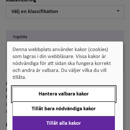
Klassificering
Välj en klassifikation
Engelska
surgery
Denna webbplats använder kakor (cookies)
Svenska
som lagras i din webbläsare. Vissa kakor är
kirurgi
nödvändiga för att sidan ska fungera korrekt
och andra är valbara. Du väljer vilka du vill
tillåta.
Anmärkning
Benämningen används vid klassificering av
Hantera valbara kakor
forskningsämnen, bland annat för statistiska
ändamål. Den ingår i ”Standard för svensk indelning
Tillåt bara nödvändiga kakor
av forskningsämnen 2011”.
Tillåt alla kakor
Hänvisning