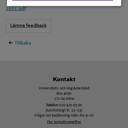
Standard för svensk indelning av forskningsämnen
2011.pdf
Lämna feedback
Tillbaka
Kontakt
Universitets- och högskolerådet
Box 4030
171 04 Solna
Telefon
010-470 03 00
(lunchstängt kl. 12–13)
Frågor om bedömning mån–fre 9–16
Fler kontaktuppgifter