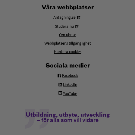
Våra webbplatser
Öppna
Antagning.se
i
Öppna
Studera.nu
nytt
i
fönster
Om uhr.se
nytt
fönster
Webbplatsens tillgänglighet
Hantera cookies
Sociala medier
Facebook
LinkedIn
YouTube
Utbildning, utbyte, utveckling
– för alla som vill vidare