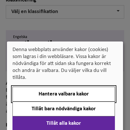
Klassificering
Välj en klassifikation
Engelska
mathematics
Denna webbplats använder kakor (cookies)
Svenska
som lagras i din webbläsare. Vissa kakor är
matematik
nödvändiga för att sidan ska fungera korrekt
och andra är valbara. Du väljer vilka du vill
tillåta.
Anmärkning
Benämningen används vid klassificering av
Hantera valbara kakor
forskningsämnen, bland annat för statistiska
ändamål. Den ingår i ”Standard för svensk indelning
Tillåt bara nödvändiga kakor
av forskningsämnen 2011”.
Tillåt alla kakor
Hänvisning