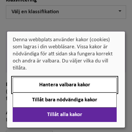
Klassificering
Välj en klassifikation
Engelska
Denna webbplats använder kakor (cookies)
preparatory course
som lagras i din webbläsare. Vissa kakor är
nödvändiga för att sidan ska fungera korrekt
Svenska
propedeutisk kurs
och andra är valbara. Du väljer vilka du vill
tillåta.
Definition
Hantera valbara kakor
(
inom högskoleväsendet
): kurs som förbereder för
fortsatt högskoleutbildning
Tillåt bara nödvändiga kakor
Anmärkning
Tillåt alla kakor
Ibland används
preparandkurs
om detta begrepp.