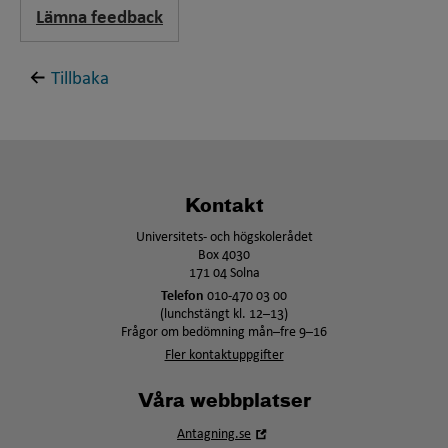
Lämna feedback
Tillbaka
Kontakt
Universitets- och högskolerådet
Box 4030
171 04 Solna
Telefon
010-470 03 00
(lunchstängt kl. 12–13)
Frågor om bedömning mån–fre 9–16
Fler kontaktuppgifter
Våra webbplatser
Öppna
Antagning.se