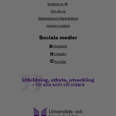
i
Öppna
Studera.nu
nytt
i
fönster
Om uhr.se
nytt
fönster
Webbplatsens tillgänglighet
Hantera cookies
Sociala medier
Facebook
LinkedIn
YouTube
Utbildning, utbyte, utveckling
– för alla som vill vidare