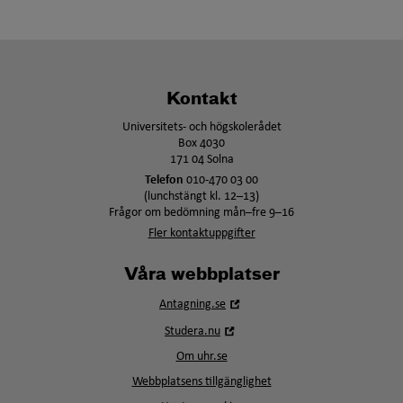
Kontakt
Universitets- och högskolerådet
Box 4030
171 04 Solna
Telefon
010-470 03 00
(lunchstängt kl. 12–13)
Frågor om bedömning mån–fre 9–16
Fler kontaktuppgifter
Våra webbplatser
Öppna
Antagning.se
i
Öppna
Studera.nu
nytt
i
fönster
Om uhr.se
nytt
fönster
Webbplatsens tillgänglighet