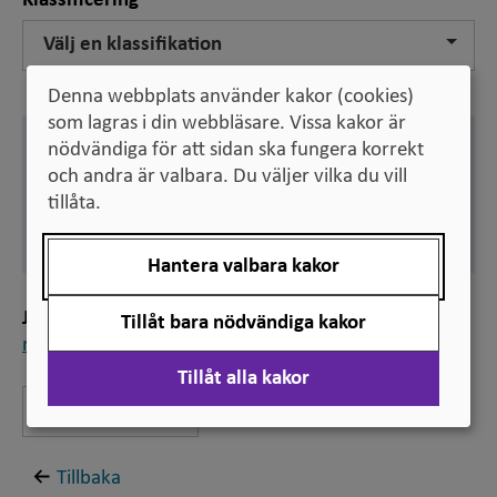
Klassificering
Välj en klassifikation
Denna webbplats använder kakor (cookies)
som lagras i din webbläsare. Vissa kakor är
Engelska
nödvändiga för att sidan ska fungera korrekt
make-up assignment
och andra är valbara. Du väljer vilka du vill
tillåta.
Svenska
restuppgift
Hantera valbara kakor
Jämför
Tillåt bara nödvändiga kakor
rest
Tillåt alla kakor
Lämna feedback
Tillbaka