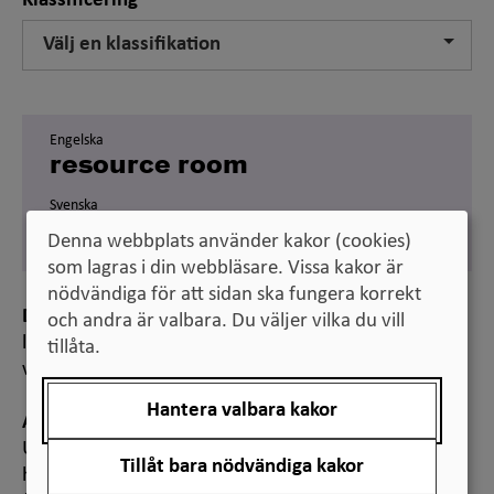
Klassificering
Välj en klassifikation
Engelska
resource room
Svenska
resursrum
Denna webbplats använder kakor (cookies)
som lagras i din webbläsare. Vissa kakor är
nödvändiga för att sidan ska fungera korrekt
Definition
och andra är valbara. Du väljer vilka du vill
lokal med särskild utrustning för studenter med
tillåta.
varaktig funktionsnedsättning
Hantera valbara kakor
Anmärkning
Utrustningen i resursrummen kan variera, men ofta
Tillåt bara nödvändiga kakor
handlar det om datorer med särskild programvara