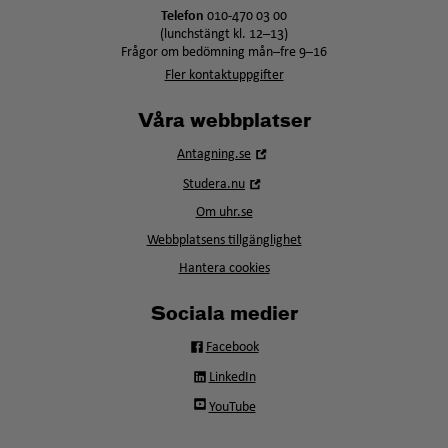
Telefon
010-470 03 00
(lunchstängt kl. 12–13)
Frågor om bedömning mån–fre 9–16
Fler kontaktuppgifter
Våra webbplatser
Öppna
Antagning.se
i
Öppna
Studera.nu
nytt
i
fönster
Om uhr.se
nytt
fönster
Webbplatsens tillgänglighet
Hantera cookies
Sociala medier
Facebook
LinkedIn
YouTube