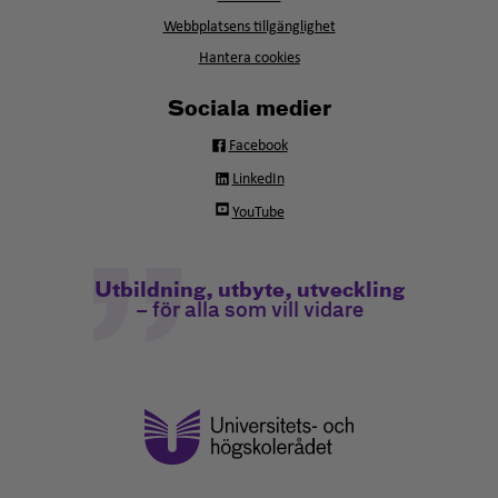
nytt
fönster
Webbplatsens tillgänglighet
Hantera cookies
Sociala medier
Facebook
LinkedIn
YouTube
Utbildning, utbyte, utveckling
– för alla som vill vidare