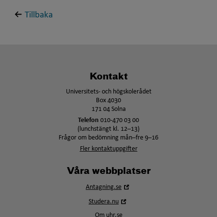
Tillbaka
Kontakt
Universitets- och högskolerådet
Box 4030
171 04 Solna
Telefon
010-470 03 00
(lunchstängt kl. 12–13)
Frågor om bedömning mån–fre 9–16
Fler kontaktuppgifter
Våra webbplatser
Öppna
Antagning.se
i
Öppna
Studera.nu
nytt
i
fönster
Om uhr.se