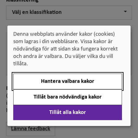
Klassificering
Välj en klassifikation
Denna webbplats använder kakor (cookies)
Engelska
som lagras i din webbläsare. Vissa kakor är
evaluation
nödvändiga för att sidan ska fungera korrekt
och andra är valbara. Du väljer vilka du vill
Svenska
utvärdering
tillåta.
Hantera valbara kakor
Definition
(inom högskoleväsendet): systematisk analys av
Tillåt bara nödvändiga kakor
information för att värdera en eller flera aspekter på
högskoleutbildning eller forskning
Tillåt alla kakor
Lämna feedback