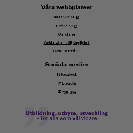
Våra webbplatser
Öppna
Antagning.se
i
Öppna
Studera.nu
nytt
i
fönster
Om uhr.se
nytt
fönster
Webbplatsens tillgänglighet
Hantera cookies
Sociala medier
Facebook
LinkedIn
YouTube
Utbildning, utbyte, utveckling
– för alla som vill vidare