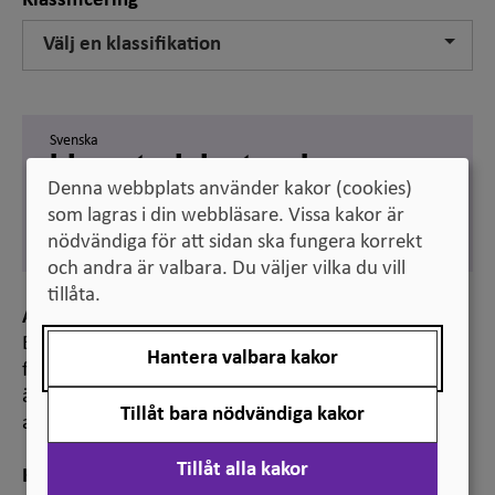
Klassificering
Välj en klassifikation
Svenska
biomaterialvetenskap
Denna webbplats använder kakor (cookies)
Engelska
som lagras i din webbläsare. Vissa kakor är
biomaterials science
nödvändiga för att sidan ska fungera korrekt
och andra är valbara. Du väljer vilka du vill
tillåta.
Anmärkning
Benämningen används vid klassificering av
Hantera valbara kakor
forskningsämnen, bland annat för statistiska
ändamål. Den ingår i ”Standard för svensk indelning
Tillåt bara nödvändiga kakor
av forskningsämnen 2011”.
Tillåt alla kakor
Hänvisning