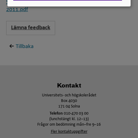
Standard för svensk indelning av forskningsämnen
2011.pdf
Lämna feedback
Tillbaka
Kontakt
Universitets- och högskolerådet
Box 4030
171 04 Solna
Telefon
010-470 03 00
(lunchstängt kl. 12–13)
Frågor om bedömning mån–fre 9–16
Fler kontaktuppgifter