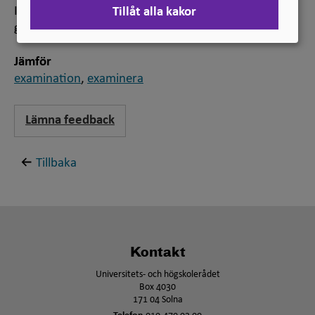
Ibland används examinerad om en student som
Tillåt alla kakor
genomgått en examination.
Jämför
examination
,
examinera
Lämna feedback
Tillbaka
Kontakt
Universitets- och högskolerådet
Box 4030
171 04 Solna