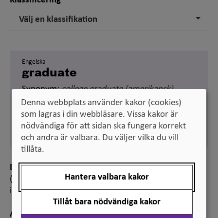
Klassificering
Välj en klassifikation
Engelska
graduate
Synonym:
college graduate
(amerikansk)
Denna webbplats använder kakor (cookies)
Svenska
som lagras i din webbläsare. Vissa kakor är
examinerad
nödvändiga för att sidan ska fungera korrekt
Synonym:
högskoleexaminerad
och andra är valbara. Du väljer vilka du vill
tillåta.
Definition
Hantera valbara kakor
(inom högskoleväsendet:) person som avlagt examen
inom högskoleutbildning
Tillåt bara nödvändiga kakor
Anmärkning