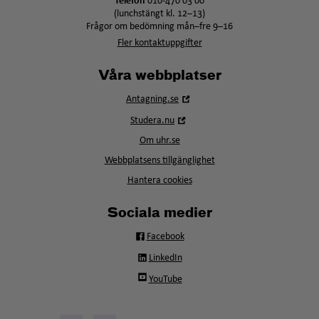
Telefon
010-470 03 00
(lunchstängt kl. 12–13)
Frågor om bedömning mån–fre 9–16
Fler kontaktuppgifter
Våra webbplatser
Öppna
Antagning.se
i
Öppna
Studera.nu
nytt
i
fönster
Om uhr.se
nytt
fönster
Webbplatsens tillgänglighet
Hantera cookies
Sociala medier
Facebook
LinkedIn
YouTube