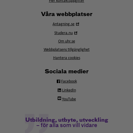
Fler kontaktuppgifter
Våra webbplatser
Öppna
Antagning.se
i
Öppna
Studera.nu
nytt
i
fönster
Om uhr.se
nytt
fönster
Webbplatsens tillgänglighet
Hantera cookies
Sociala medier
Facebook
LinkedIn
YouTube
Utbildning, utbyte, utveckling
– för alla som vill vidare