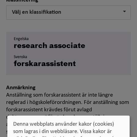
Klassificering
Välj en klassifikation
Engelska
research associate
Svenska
forskarassistent
Anmärkning
Anställning som forskarassistent är inte längre
reglerad i högskoleförordningen. För anställning som
forskarassistent krävdes förut avlagd
doktorsexamen. I första hand var anställningen
Denna webbplats använder kakor (cookies)
avsedd för dem som avlagt doktorsexamen de
som lagras i din webbläsare. Vissa kakor är
senaste åren.