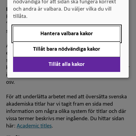
nödvändiga för att sidan ska fungera korrekt
och andra är valbara. Du väljer vilka du vill
Ekvivalensanmärkning
tillåta.
För denna tidigare anställningsform kan även termen
”assistant professor” användas i amerikanska
sammanhang.
Hantera valbara kakor
Att översätta akademiska titlar till engelska kan vara
Tillåt bara nödvändiga kakor
en utmaning av flera anledningar, till exempel olika
system i olika länder, befordringar baserade på olika
Tillåt alla kakor
kriterier, en ökande användning av amerikanska titlar
i Storbritannien, svenska lärosätens egna val av titlar,
osv.
För att underlätta arbetet med att översätta svenska
akademiska titlar har vi tagit fram en sida med
information om några olika system för titlar och där
vissa termer beskrivs mer ingående. Du hittar sidan
här:
Academic titles
.