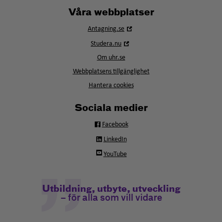
Våra webbplatser
Öppna
Antagning.se
i
Öppna
Studera.nu
nytt
i
fönster
Om uhr.se
nytt
fönster
Webbplatsens tillgänglighet
Hantera cookies
Sociala medier
Facebook
LinkedIn
YouTube
Utbildning, utbyte, utveckling
– för alla som vill vidare