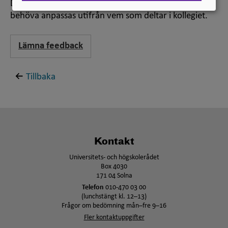
Den engelska översättningen är ett förslag, men kan
behöva anpassas utifrån vem som deltar i kollegiet.
Lämna feedback
Tillbaka
Kontakt
Universitets- och högskolerådet
Box 4030
171 04 Solna
Telefon
010-470 03 00
(lunchstängt kl. 12–13)
Frågor om bedömning mån–fre 9–16
Fler kontaktuppgifter