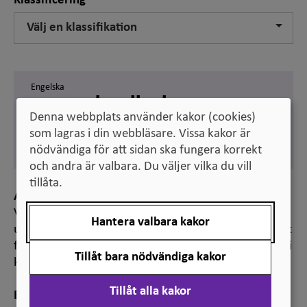
Klassificering
Välj en klassifikation
Engelska
research collegium
Denna webbplats använder kakor (cookies)
Svenska
som lagras i din webbläsare. Vissa kakor är
forskarkollegium
nödvändiga för att sidan ska fungera korrekt
och andra är valbara. Du väljer vilka du vill
tillåta.
Anmärkning
Vilka som ingår i ett forskarkollegium och vilka
Hantera valbara kakor
uppgifter det har varierar mellan lärosätena, men det
fungerar ofta som kollegial styrning och står därmed i
Tillåt bara nödvändiga kakor
kontrast till lärosätenas linjeorganisation.
Tillåt alla kakor
Ekvivalensanmärkning