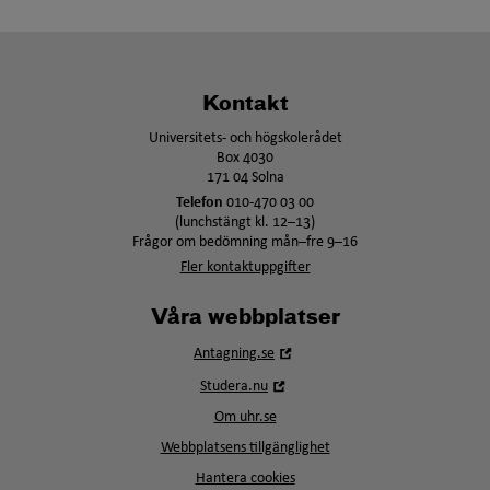
Kontakt
Universitets- och högskolerådet
Box 4030
171 04 Solna
Telefon
010-470 03 00
(lunchstängt kl. 12–13)
Frågor om bedömning mån–fre 9–16
Fler kontaktuppgifter
Våra webbplatser
Öppna
Antagning.se
i
Öppna
Studera.nu
nytt
i
fönster
Om uhr.se
nytt
fönster
Webbplatsens tillgänglighet
Hantera cookies