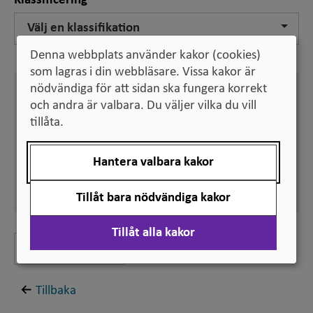
Klassificering
Välj en klassifikation
Denna webbplats använder kakor (cookies)
som lagras i din webbläsare. Vissa kakor är
nödvändiga för att sidan ska fungera korrekt
Engelska
research and development
och andra är valbara. Du väljer vilka du vill
tillåta.
Synonym:
R&D
Svenska
Hantera valbara kakor
forskning och utveckling
Synonym:
FoU
Tillåt bara nödvändiga kakor
Tillåt alla kakor
Lämna feedback
Tillbaka