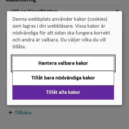
Klassificering
Välj en klassifikation
Denna webbplats använder kakor (cookies)
som lagras i din webbläsare. Vissa kakor är
nödvändiga för att sidan ska fungera korrekt
Svenska
och andra är valbara. Du väljer vilka du vill
forskningscentrum
tillåta.
Synonym:
forskningscenter
Hantera valbara kakor
Engelska
research centre
Tillåt bara nödvändiga kakor
Tillåt alla kakor
Lämna feedback
Tillbaka