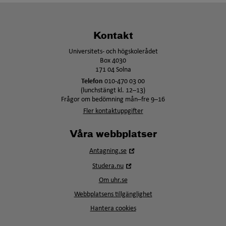
Kontakt
Universitets- och högskolerådet
Box 4030
171 04 Solna
Telefon
010-470 03 00
(lunchstängt kl. 12–13)
Frågor om bedömning mån–fre 9–16
Fler kontaktuppgifter
Våra webbplatser
Öppna
Antagning.se
i
Öppna
Studera.nu
nytt
i
fönster
Om uhr.se
nytt
fönster
Webbplatsens tillgänglighet
Hantera cookies