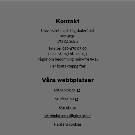
Kontakt
Universitets- och högskolerådet
Box 4030
171 04 Solna
Telefon
010-470 03 00
(lunchstängt kl. 12–13)
Frågor om bedömning mån–fre 9–16
Fler kontaktuppgifter
Våra webbplatser
Öppna
Antagning.se
i
Öppna
Studera.nu
nytt
i
fönster
Om uhr.se
nytt
fönster
Webbplatsens tillgänglighet
Hantera cookies