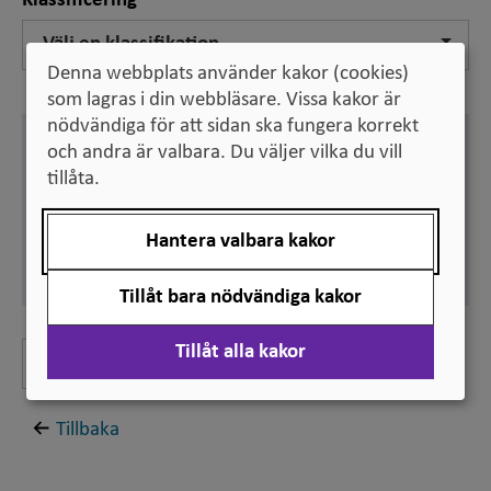
Klassificering
Välj en klassifikation
Denna webbplats använder kakor (cookies)
som lagras i din webbläsare. Vissa kakor är
nödvändiga för att sidan ska fungera korrekt
Engelska
och andra är valbara. Du väljer vilka du vill
research skills
tillåta.
Synonym:
research expertise
Hantera valbara kakor
Svenska
forskningsskicklighet
Tillåt bara nödvändiga kakor
Tillåt alla kakor
Lämna feedback
Tillbaka