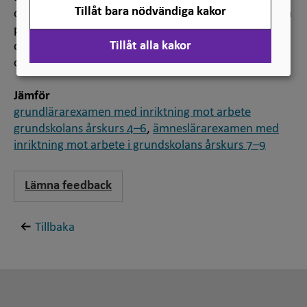
Tillåt bara nödvändiga kakor
denna examen kommer därmed inte längre att kunna
påbörjas. Den engelska översättningen här är
Tillåt alla kakor
därmed att betrakta som ett förslag och inte en
officiell översättning.
Jämför
grundlärarexamen med inriktning mot arbete
grundskolans årskurs 4–6
,
ämneslärarexamen med
inriktning mot arbete i grundskolans årskurs 7–9
Lämna feedback
Tillbaka