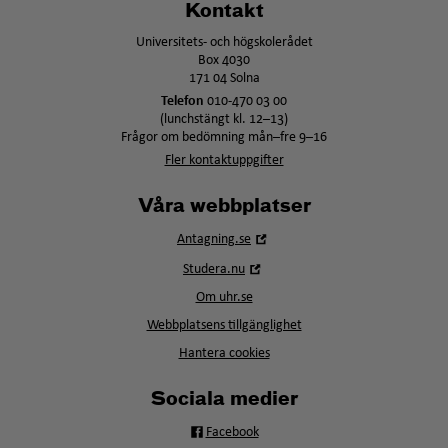
Kontakt
Universitets- och högskolerådet
Box 4030
171 04 Solna
Telefon
010-470 03 00
(lunchstängt kl. 12–13)
Frågor om bedömning mån–fre 9–16
Fler kontaktuppgifter
Våra webbplatser
Öppna
Antagning.se
i
Öppna
Studera.nu
nytt
i
fönster
Om uhr.se
nytt
fönster
Webbplatsens tillgänglighet
Hantera cookies
Sociala medier
Facebook