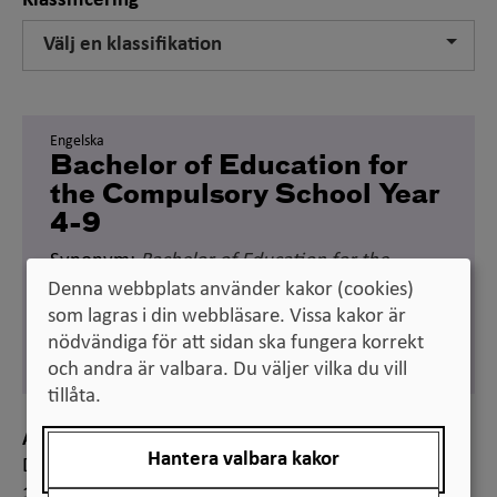
Klassificering
Välj en klassifikation
Engelska
Bachelor of Education for
the Compulsory School Year
4-9
Synonym:
Bachelor of Education for the
Secondary School
Denna webbplats använder kakor (cookies)
som lagras i din webbläsare. Vissa kakor är
Svenska
nödvändiga för att sidan ska fungera korrekt
grundskollärarexamen 4-9
och andra är valbara. Du väljer vilka du vill
tillåta.
Anmärkning
Hantera valbara kakor
Denna examen finns inte i examensordningen sedan
1 januari 2007, och högskoleutbildning som leder till