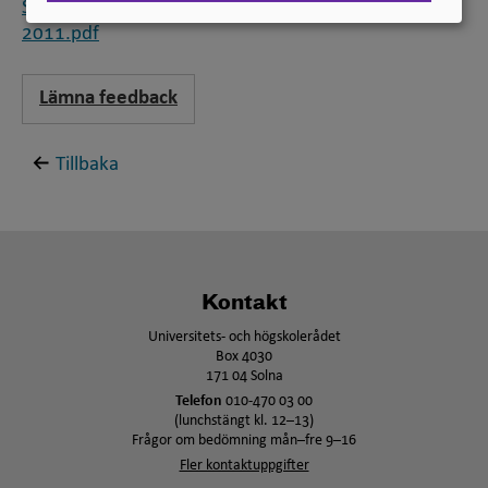
Standard för svensk indelning av forskningsämnen
2011.pdf
Lämna feedback
Tillbaka
Kontakt
Universitets- och högskolerådet
Box 4030
171 04 Solna
Telefon
010-470 03 00
(lunchstängt kl. 12–13)
Frågor om bedömning mån–fre 9–16
Fler kontaktuppgifter