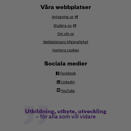
Våra webbplatser
Öppna
Antagning.se
i
Öppna
Studera.nu
nytt
i
fönster
Om uhr.se
nytt
fönster
Webbplatsens tillgänglighet
Hantera cookies
Sociala medier
Facebook
LinkedIn
YouTube
Utbildning, utbyte, utveckling
– för alla som vill vidare