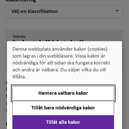
Klassificering
Välj en klassifikation
Svenska
industriell bioteknik
Denna webbplats använder kakor (cookies)
Engelska
som lagras i din webbläsare. Vissa kakor är
industrial biotechnology
nödvändiga för att sidan ska fungera korrekt
och andra är valbara. Du väljer vilka du vill
tillåta.
Anmärkning
Benämningen används vid klassificering av
Hantera valbara kakor
forskningsämnen, bland annat för statistiska
ändamål. Den ingår i ”Standard för svensk indelning
Tillåt bara nödvändiga kakor
av forskningsämnen 2011”.
Tillåt alla kakor
Hänvisning