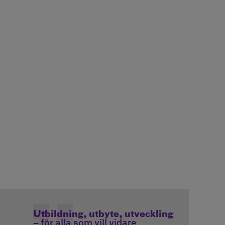
Utbildning, utbyte, utveckling
– för alla som vill vidare