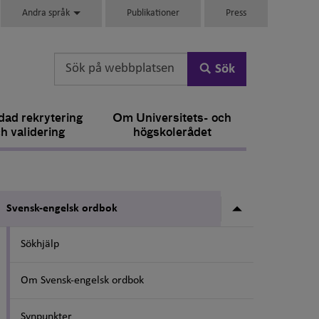
Andra språk
Publikationer
Press
Sök
ad rekrytering
Om Universitets- och
h validering
högskolerådet
Undermeny fö
Svensk-engelsk ordbok
Sökhjälp
Om Svensk-engelsk ordbok
Synpunkter