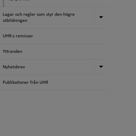
Lagar och regler som styr den högre
Undermeny för
utbildningen
UHR:s remisser
Yttranden
Undermeny f
Nyhetsbrev
Publikationer från UHR