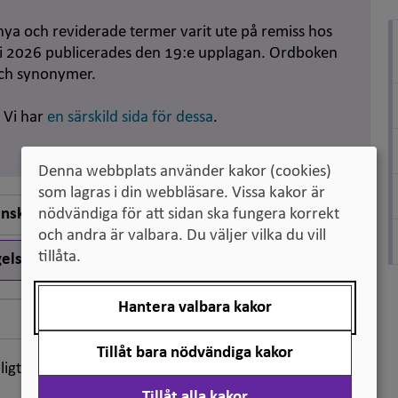
nya och reviderade termer varit ute på remiss hos
uni 2026 publicerades den 19:e upplagan. Ordboken
och synonymer.
. Vi har
en särskild sida för dessa
.
Denna webbplats använder kakor (cookies)
som lagras i din webbläsare. Vissa kakor är
nska till engelska
nödvändiga för att sidan ska fungera korrekt
och andra är valbara. Du väljer vilka du vill
tillåta.
elska till svenska
Hantera valbara kakor
Sök
Tillåt bara nödvändiga kakor
ligt klassifikation
Tillåt alla kakor