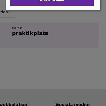
ation
Svenska
praktikplats
webbplatser
Sociala medier