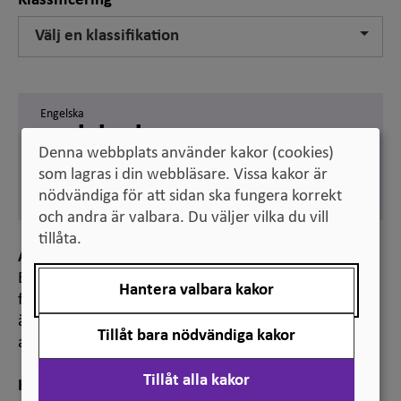
Klassificering
Välj en klassifikation
Engelska
social sciences
Denna webbplats använder kakor (cookies)
Svenska
som lagras i din webbläsare. Vissa kakor är
samhällsvetenskap
nödvändiga för att sidan ska fungera korrekt
och andra är valbara. Du väljer vilka du vill
tillåta.
Anmärkning
Benämningen används vid klassificering av
Hantera valbara kakor
forskningsämnen, bland annat för statistiska
ändamål. Den ingår i ”Standard för svensk indelning
Tillåt bara nödvändiga kakor
av forskningsämnen 2011”.
Tillåt alla kakor
Hänvisning