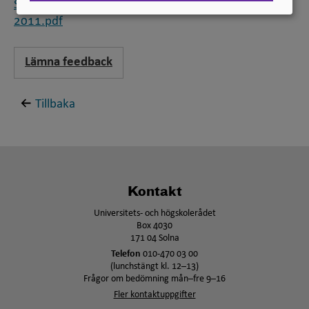
Standard för svensk indelning av forskningsämnen
2011.pdf
Lämna feedback
Tillbaka
Kontakt
Universitets- och högskolerådet
Box 4030
171 04 Solna
Telefon
010-470 03 00
(lunchstängt kl. 12–13)
Frågor om bedömning mån–fre 9–16
Fler kontaktuppgifter