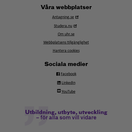
Våra webbplatser
Öppna
Antagning.se
i
Öppna
Studera.nu
nytt
i
fönster
Om uhr.se
nytt
fönster
Webbplatsens tillgänglighet
Hantera cookies
Sociala medier
Facebook
LinkedIn
YouTube
Utbildning, utbyte, utveckling
– för alla som vill vidare