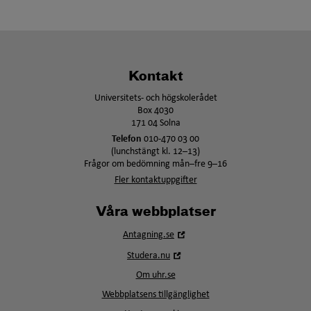
Kontakt
Universitets- och högskolerådet
Box 4030
171 04 Solna
Telefon
010-470 03 00
(lunchstängt kl. 12–13)
Frågor om bedömning mån–fre 9–16
Fler kontaktuppgifter
Våra webbplatser
Öppna
Antagning.se
i
Öppna
Studera.nu
nytt
i
fönster
Om uhr.se
nytt
fönster
Webbplatsens tillgänglighet