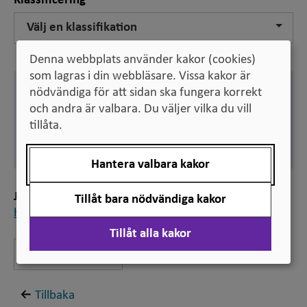
Klassificering
Välj en klassifikation
Denna webbplats använder kakor (cookies)
som lagras i din webbläsare. Vissa kakor är
Engelska
nödvändiga för att sidan ska fungera korrekt
doctoral grant
och andra är valbara. Du väljer vilka du vill
tillåta.
Svenska
utbildningsbidrag
Hantera valbara kakor
Jämför
Tillåt bara nödvändiga kakor
högskoleutbildning på forskarnivå
Tillåt alla kakor
Lämna feedback
Tillbaka