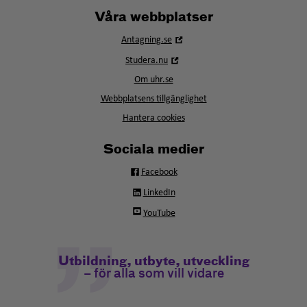
Våra webbplatser
Öppna
Antagning.se
i
Öppna
Studera.nu
nytt
i
fönster
Om uhr.se
nytt
fönster
Webbplatsens tillgänglighet
Hantera cookies
Sociala medier
Facebook
LinkedIn
YouTube
Utbildning, utbyte, utveckling
– för alla som vill vidare