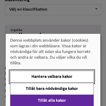
Klassificering
Välj en klassifikation
Engelska
radiographer
Denna webbplats använder kakor (cookies)
Svenska
som lagras i din webbläsare. Vissa kakor är
röntgensjuksköterska
nödvändiga för att sidan ska fungera korrekt
och andra är valbara. Du väljer vilka du vill
tillåta.
Anmärkning
Det här yrket är ett så kallat reglerat yrke. Det
Hantera valbara kakor
innebär att det i svensk lag finns fastställt vad som
krävs för att få arbeta inom yrket, t.ex. en viss
Tillåt bara nödvändiga kakor
examen eller en auktorisation, legitimation eller
annat formellt erkännande.
Tillåt alla kakor