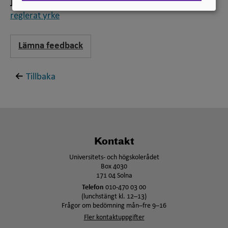
Jämför
reglerat yrke
Lämna feedback
Tillbaka
Kontakt
Universitets- och högskolerådet
Box 4030
171 04 Solna
Telefon
010-470 03 00
(lunchstängt kl. 12–13)
Frågor om bedömning mån–fre 9–16
Fler kontaktuppgifter